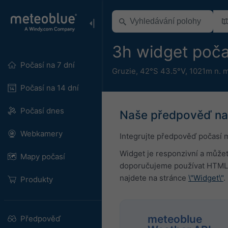
3h widget poča
Počasí na 7 dní
Gruzie
,
42°S 43.5°V,
1021m n. m
Počasí na 14 dní
Počasí dnes
Naše předpověď n
Webkamery
Integrujte předpověď počasí 
Widget je responzivní a můžet
Mapy počasí
doporučujeme používat HTML 
najdete na stránce
\"Widget\"
.
Produkty
meteoblue
Předpověď