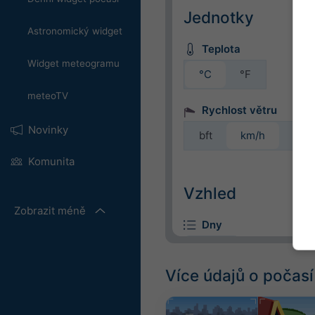
Jednotky
Astronomický widget
Teplota
Widget meteogramu
°C
°F
meteoTV
Rychlost větru
Novinky
bft
km/h
m/s
Komunita
Vzhled
Zobrazit méně
Dny
Více údajů o počasí
Pozadí
S obrázkem na pozad