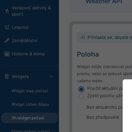
Weather API
Venkovní aktivity &
sport
Letectví
Přihlaste se, abyste m
Zemědělství
Poloha
Historie & klima
Widget může zobrazovat poč
polohu, nebo se pokusit zjis
Widgets
vašeho webu.
Použít aktuální poloh
Widget map počasí
Zjistit polohu uživate
Widget Urban Maps
Bez aktuálního počasí
Bez předpovědi
3h widget počasí
Denní widget počasí