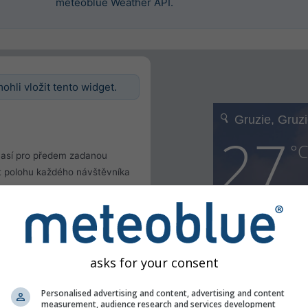
meteoblue Weather API.
ohli vložit tento widget.
así pro předem zadanou
tit polohu každého návštěvníka
u
le
asks for your consent
Personalised advertising and content, advertising and content
measurement, audience research and services development