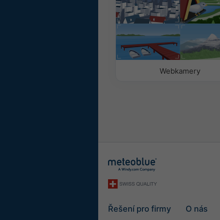
S barvou pozadí
Bez pozadí: tmavý tex
Bez pozadí: světlý te
Webkamery
Řešení pro firmy
O nás