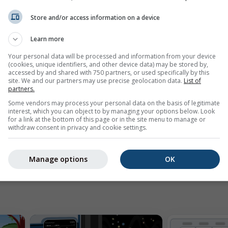
Store and/or access information on a device
Learn more
Your personal data will be processed and information from your device
(cookies, unique identifiers, and other device data) may be stored by,
accessed by and shared with 750 partners, or used specifically by this
site. We and our partners may use precise geolocation data.
List of
partners.
mph
kn
Some vendors may process your personal data on the basis of legitimate
interest, which you can object to by managing your options below. Look
for a link at the bottom of this page or in the site menu to manage or
withdraw consent in privacy and cookie settings.
Manage options
OK
í