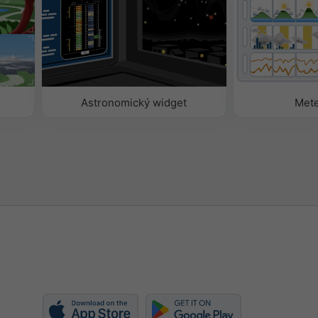
t
xt
Astronomický widget
Met