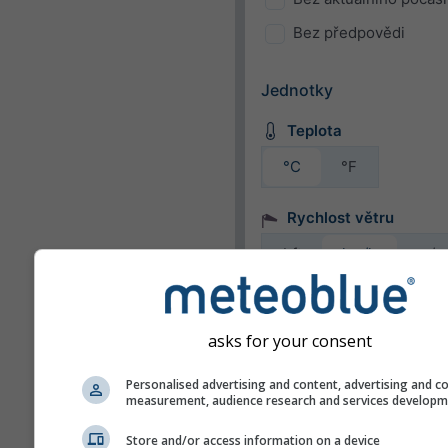
Bez předpovědi
Jednotky
Teplota
°C
°F
Rychlost větru
bft
km/h
m/s
mph
kn
asks for your consent
Vzhled
Personalised advertising and content, advertising and c
Dny
measurement, audience research and services develop
Store and/or access information on a device