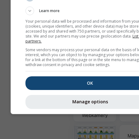
Learn more
Pozadí
S obrázkem na pozad
Your personal data will be processed and information from you
(cookies, unique identifiers, and other device data) may be store
S barvou pozadí
accessed by and shared with 750 partners, or used specifically b
Bez pozadí: tmavý tex
site. We and our partners may use precise geolocation data.
List
partners.
Bez pozadí: světlý te
Some vendors may process your personal data on the basis of l
interest, which you can object to by managing your options belo
for a link at the bottom of this page or in the site menu to manag
withdraw consent in privacy and cookie settings.
Více údajů o počasí
OK
Astro
wi
Manage options
Webkamery
Mapy