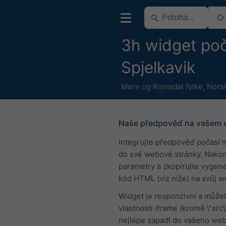
3h widget poč
Spjelkavik
Møre og Romsdal fylke
,
Nors
Naše předpověď na vašem
Integrujte předpověď počasí 
do své webové stránky. Nakon
parametry a zkopírujte vygen
kód HTML (viz níže) na svůj w
Widget je responzivní a můžet
vlastnosti iframe (kromě \"src\
nejlépe zapadl do vašeho web