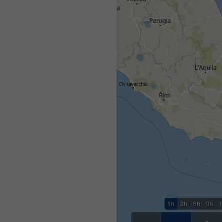
1h
3h
6h
9h