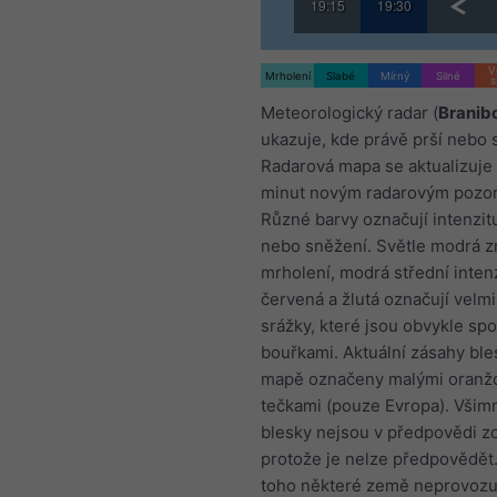
19:15
19:30
V
Mrholení
Slabé
Mírný
Silné
s
Meteorologický radar (
Branib
ukazuje, kde právě prší nebo 
Radarová mapa se aktualizuje
minut novým radarovým pozo
Různé barvy označují intenzit
nebo sněžení. Světle modrá z
mrholení, modrá střední intenz
červená a žlutá označují velmi
srážky, které jsou obvykle spo
bouřkami. Aktuální zásahy ble
mapě označeny malými oranž
tečkami (pouze Evropa). Všimn
blesky nejsou v předpovědi z
protože je nelze předpovědět
toho některé země neprovozuj