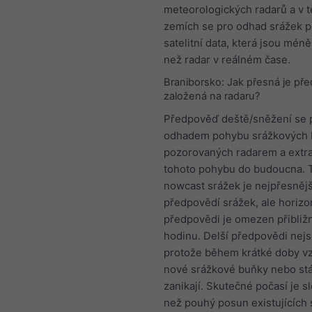
meteorologických radarů a v 
zemích se pro odhad srážek p
satelitní data, která jsou mén
než radar v reálném čase.
Braniborsko: Jak přesná je př
založená na radaru?
Předpověď deště/sněžení se 
odhadem pohybu srážkových
pozorovaných radarem a extra
tohoto pohybu do budoucna. T
nowcast srážek je nejpřesněj
předpovědí srážek, ale horizo
předpovědi je omezen přibliž
hodinu. Delší předpovědi nej
protože během krátké doby vz
nové srážkové buňky nebo stá
zanikají. Skutečné počasí je sl
než pouhý posun existujících