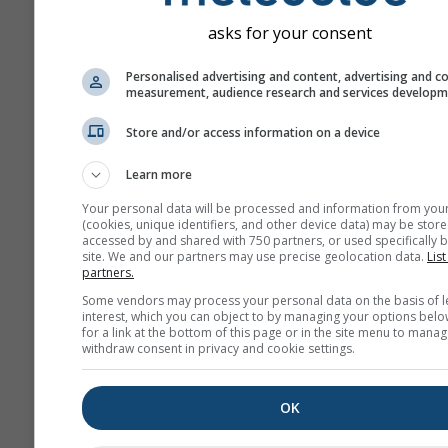
asks for your consent
Personalised advertising and content, advertising and c
measurement, audience research and services develop
Store and/or access information on a device
Learn more
Your personal data will be processed and information from you
(cookies, unique identifiers, and other device data) may be store
accessed by and shared with 750 partners, or used specifically b
site. We and our partners may use precise geolocation data.
List
partners.
Some vendors may process your personal data on the basis of l
interest, which you can object to by managing your options belo
for a link at the bottom of this page or in the site menu to manag
withdraw consent in privacy and cookie settings.
OK