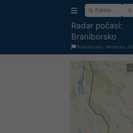
Radar počasí:
Braniborsko
Braniborsko
,
Německo
,
30
©