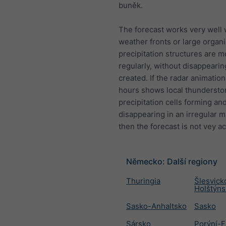
buněk.
The forecast works very well
weather fronts or large organ
precipitation structures are 
regularly, without disappearin
created. If the radar animation 
hours shows local thundersto
precipitation cells forming an
disappearing in an irregular 
then the forecast is not vey a
Německo: Další regiony
Thuringia
Šlesvick
Holštýn
Sasko-Anhaltsko
Sasko
Sársko
Porýní-F