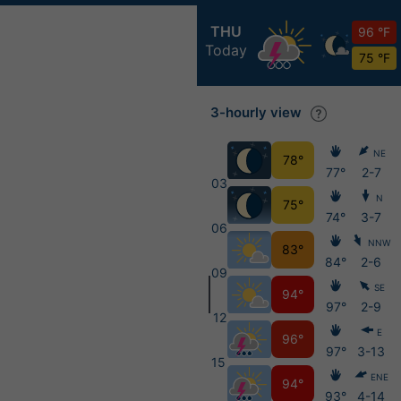
THU
96 °F
Today
75 °F
3-hourly view
NE
78°
77°
2-7
03
N
75°
74°
3-7
06
NNW
83°
84°
2-6
09
SE
94°
97°
2-9
12
E
96°
97°
3-13
15
ENE
94°
93°
4-14