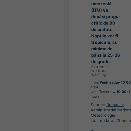
umezeală
(ITU) va
depăși pragul
critic de 80
de unități.
Nopțile vor fi
tropicale, cu
minime de
până la 25-26
de grade.
Extreme
weather
warning
From
Wednesday 10:00
ago)
Until
Tomorrow
10:00
(1
now)
Source:
Romania:
Administratiei Nation
Meteorologie
Last update:
23 hour