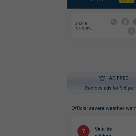
Share
forecast
AD FREE
Remove ads for 9 € per
Official severe weather war
Valul de
căldură