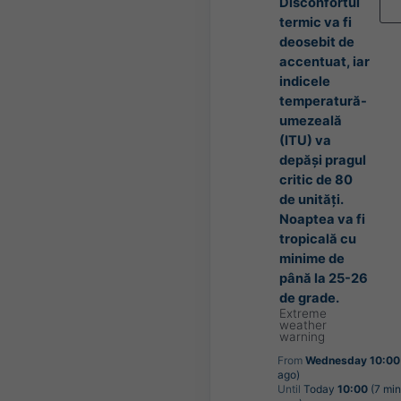
Disconfortul
termic va fi
deosebit de
accentuat, iar
indicele
temperatură-
umezeală
(ITU) va
depăși pragul
critic de 80
de unități.
Noaptea va fi
tropicală cu
minime de
până la 25-26
de grade.
Extreme
weather
warning
From
Wednesday 10:00
ago)
Until
Today
10:00
(7 min