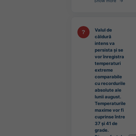
Show more
Valul de
căldură
intens va
persista și se
vor înregistra
temperaturi
extreme
comparabile
cu recordurile
absolute ale
lunii august.
Temperaturile
maxime vor fi
cuprinse între
37 și 41 de
grade.