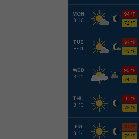
MON
94 °F
8-10
72 °F
TUE
97 °F
8-11
73 °F
WED
95 °F
8-12
74 °F
THU
92 °F
8-13
75 °F
FRI
92 °F
8-14
75 °F