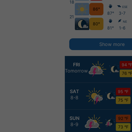
18
ESE
86°
87°
3-7
21
NE
80°
81°
1-6
Show more
FRI
94 °
Tomorrow
76 °
SAT
95 °F
8-8
75 °F
SUN
92 °F
8-9
73 °F