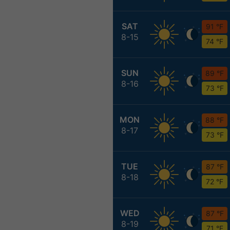
SAT
91 °F
8-15
74 °F
SUN
89 °F
8-16
73 °F
MON
88 °F
8-17
73 °F
TUE
87 °F
8-18
72 °F
WED
87 °F
8-19
71 °F