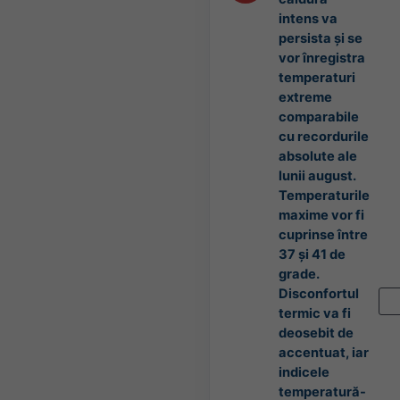
intens va
persista și se
vor înregistra
temperaturi
extreme
comparabile
cu recordurile
absolute ale
lunii august.
Temperaturile
maxime vor fi
cuprinse între
37 și 41 de
grade.
Disconfortul
termic va fi
deosebit de
accentuat, iar
indicele
temperatură-