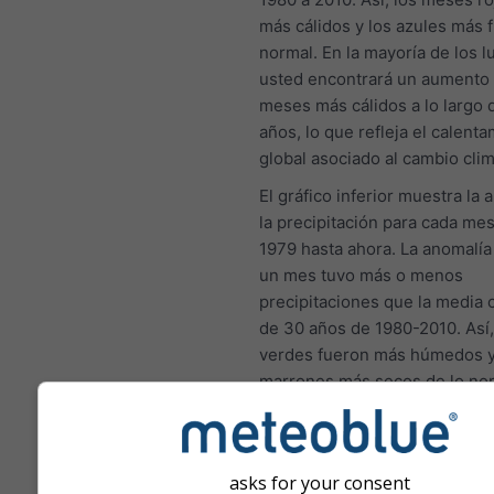
más cálidos y los azules más f
normal. En la mayoría de los l
usted encontrará un aumento 
meses más cálidos a lo largo 
años, lo que refleja el calent
global asociado al cambio clim
El gráfico inferior muestra la
la precipitación para cada me
1979 hasta ahora. La anomalía 
un mes tuvo más o menos
precipitaciones que la media c
de 30 años de 1980-2010. Así
verdes fueron más húmedos y
marrones más secos de lo nor
Cambio climático - Bogen 
asks for your consent