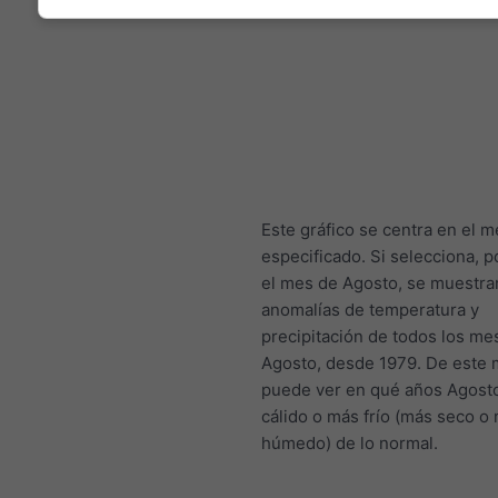
Este gráfico se centra en el m
especificado. Si selecciona, p
el mes de Agosto, se muestra
anomalías de temperatura y
precipitación de todos los me
Agosto, desde 1979. De este 
puede ver en qué años Agost
cálido o más frío (más seco o
húmedo) de lo normal.