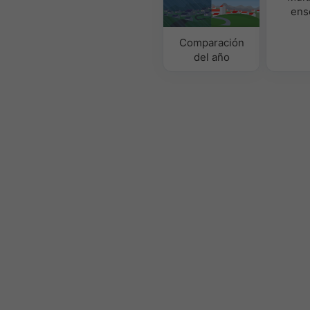
ens
Comparación
del año