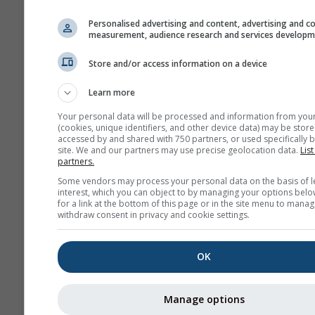
de temperatura y precipitac
mes
Personalised advertising and content, advertising and c
measurement, audience research and services develop
Mes
Store and/or access information on a device
Jan
Feb
Mar
A
Learn more
May
Jun
Jul
Au
Your personal data will be processed and information from you
(cookies, unique identifiers, and other device data) may be store
accessed by and shared with 750 partners, or used specifically b
Sep
Oct
Nov
De
site. We and our partners may use precise geolocation data.
List
partners.
Some vendors may process your personal data on the basis of l
interest, which you can object to by managing your options belo
for a link at the bottom of this page or in the site menu to manag
withdraw consent in privacy and cookie settings.
OK
Manage options