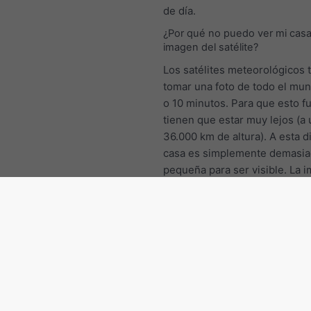
de día.
¿Por qué no puedo ver mi casa
imagen del satélite?
Los satélites meteorológicos 
tomar una foto de todo el mu
o 10 minutos. Para que esto f
tienen que estar muy lejos (a
36.000 km de altura). A esta d
casa es simplemente demasi
pequeña para ser visible. La 
satélite que conoces de, por 
Google maps, se tomó desde 
km de distancia, pero sólo se
unas pocas imágenes al año y
cada 5 minutos.
Suiza: Otras regiones