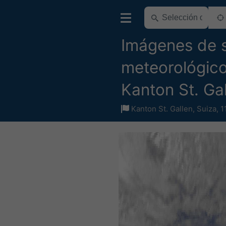
Imágenes de s
meteorológico
Kanton St. Ga
Kanton St. Gallen
,
Suiza
,
1