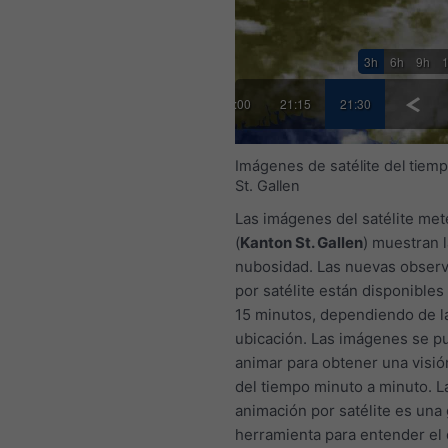
3h
6h
9h
00
20:15
20:30
20:45
21:00
21:15
21:30
Imágenes de satélite del tiem
St. Gallen
Las imágenes del satélite met
(
Kanton St. Gallen
) muestran l
nubosidad. Las nuevas obser
por satélite están disponibles
15 minutos, dependiendo de l
ubicación. Las imágenes se 
animar para obtener una visión
del tiempo minuto a minuto. L
animación por satélite es una
herramienta para entender el 