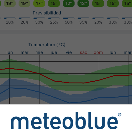
19°
19°
17°
15°
12°
13°
15°
15°
15°
Previsibilidad
20%
20%
30%
25%
50%
35%
20%
30%
30%
Temperatura ( °C)
lun
mar
mié
jue
vie
sáb
dom
lun
mar
ipitación (mm) / Probabilidad de precipitación (%)
lun
mar
mié
jue
vie
sáb
dom
lun
mar