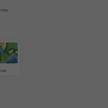
entes
icas