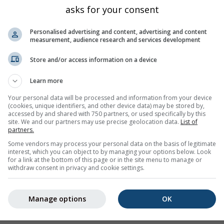
asks for your consent
Personalised advertising and content, advertising and content
measurement, audience research and services development
Store and/or access information on a device
Learn more
75%
70%
55%
40%
15%
25%
40%
40%
30
Your personal data will be processed and information from your device
(cookies, unique identifiers, and other device data) may be stored by,
accessed by and shared with 750 partners, or used specifically by this
agen
site. We and our partners may use precise geolocation data.
List of
partners.
Some vendors may process your personal data on the basis of legitimate
ncia del tiempo por 14 días para
East Lansing (Michigan, Estad
interest, which you can object to by managing your options below. Look
iarios, temperaturas mínimas y máximas, la cantidad y la proba
for a link at the bottom of this page or in the site menu to manage or
withdraw consent in privacy and cookie settings.
lorida en la gráfica de la temperatura. El más fuerte la variació
Manage options
OK
a línea gruesa representa la tendencia más probable.
pitaciones se representa con una "T". Estas incertidumbres suel