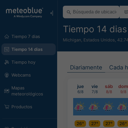
Tiempo 14 dias
Tiempo 7 dias
Michigan
,
Estados Unidos
,
42.7
Tiempo 14 dias
Tiempo hoy
Diariamente
Cada h
Webcams
jue
vie
sáb
dom
Mapas
6/8
7/8
8/8
9/8
meteorológicos
Productos
26°
27°
27°
26°