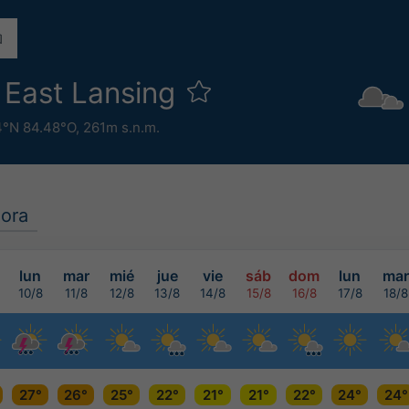
 East Lansing
4°N 84.48°O,
261m s.n.m.
ora
lun
mar
mié
jue
vie
sáb
dom
lun
mar
10/8
11/8
12/8
13/8
14/8
15/8
16/8
17/8
18/8
27°
26°
25°
22°
21°
21°
22°
24°
24°