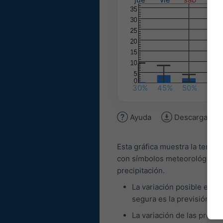
30%
45%
50%
50%
Ayuda
Descargar im
Esta gráfica muestra la tende
con símbolos meteorológicos d
precipitación.
La variación posible es co
segura es la previsión. L
La variación de las preci