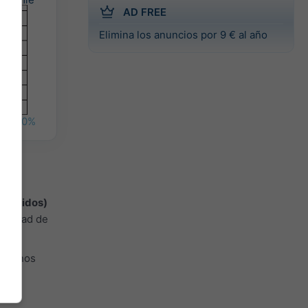
AD FREE
Elimina los anuncios por 9 € al año
%
30%
os Unidos)
bilidad de
n, menos
en