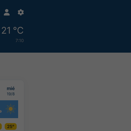
21 °C
7:10
mié
19/8
25°