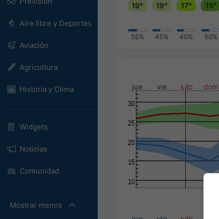
Previsión
19°
19°
17°
15°
Aire libre y Deportes
55%
45%
40%
50%
Aviación
Agricultura
jue
vie
sáb
dom
Historia y Clima
Widgets
Noticias
Comunidad
Mostrar menos
Prec
jue
vie
sáb
dom