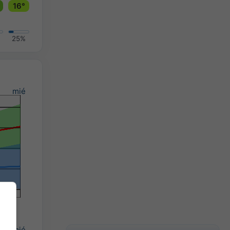
16°
25%
mié
mié