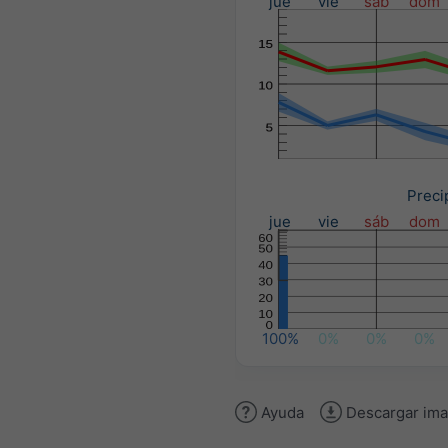
jue
vie
sáb
dom
Preci
jue
vie
sáb
dom
100%
0%
0%
0%
Ayuda
Descargar im