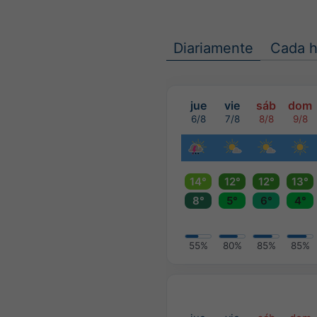
Diariamente
Cada h
jue
vie
sáb
dom
6/8
7/8
8/8
9/8
14°
12°
12°
13°
8°
5°
6°
4°
55%
80%
85%
85%