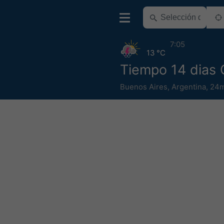
7:05
13 °C
Tiempo 14 dias 
Buenos Aires
,
Argentina
,
24m