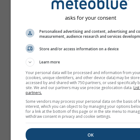
La previsión se crea con 
"conjunto" de modelos. V
asks for your consent
modelos ejecutados con
diferentes variables de in
Personalised advertising and content, advertising and c
calculados para estimar la
measurement, audience research and services develop
previsibilidad de la previs
Store and/or access information on a device
Learn more
Más datos meteorológicos
Your personal data will be processed and information from you
(cookies, unique identifiers, and other device data) may be store
accessed by and shared with 750 partners, or used specifically b
Mult
site. We and our partners may use precise geolocation data.
List
ens
partners.
Some vendors may process your personal data on the basis of l
Previsión
interest, which you can object to by managing your options belo
for a link at the bottom of this page or in the site menu to manag
estacional
withdraw consent in privacy and cookie settings.
Tér
OK