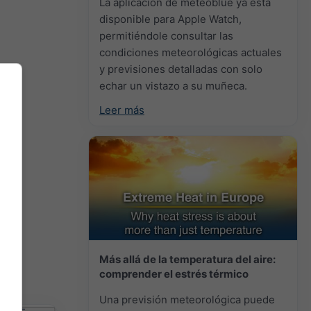
La aplicación de meteoblue ya está
disponible para Apple Watch,
permitiéndole consultar las
condiciones meteorológicas actuales
y previsiones detalladas con solo
echar un vistazo a su muñeca.
Leer más
Más allá de la temperatura del aire:
comprender el estrés térmico
Una previsión meteorológica puede