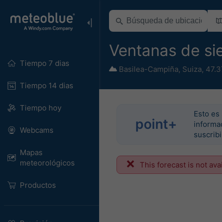
Ventanas de si
Tiempo 7 dias
Basilea-Campiña
,
Suiza
,
47.3
Tiempo 14 dias
Tiempo hoy
Esto es 
point+
informac
Webcams
suscrib
Mapas
meteorológicos
This forecast is not ava
Productos