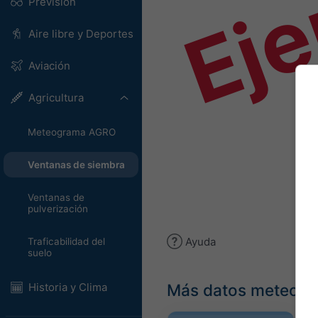
Ej
Previsión
Aire libre y Deportes
Aviación
Agricultura
Meteograma AGRO
Ventanas de siembra
Ventanas de
pulverización
Ayuda
Traficabilidad del
suelo
Más datos meteoro
Historia y Clima