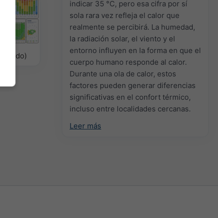
indicar 35 °C, pero esa cifra por sí
sola rara vez refleja el calor que
realmente se percibirá. La humedad,
la radiación solar, el viento y el
entorno influyen en la forma en que el
odelado)
cuerpo humano responde al calor.
Durante una ola de calor, estos
factores pueden generar diferencias
significativas en el confort térmico,
incluso entre localidades cercanas.
Leer más