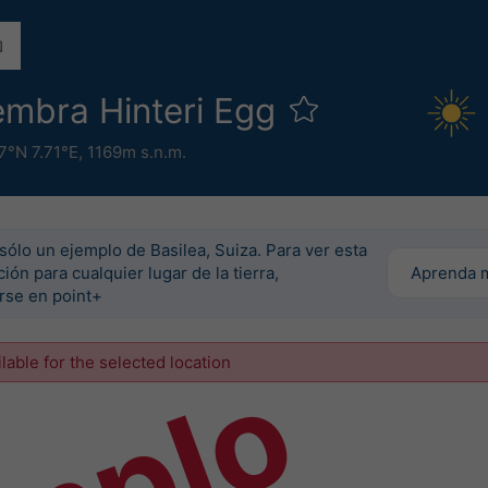
embra Hinteri Egg
7°N 7.71°E,
1169m s.n.m.
sólo un ejemplo de Basilea, Suiza. Para ver esta
ión para cualquier lugar de la tierra,
Aprenda 
irse en point+
ilable for the selected location