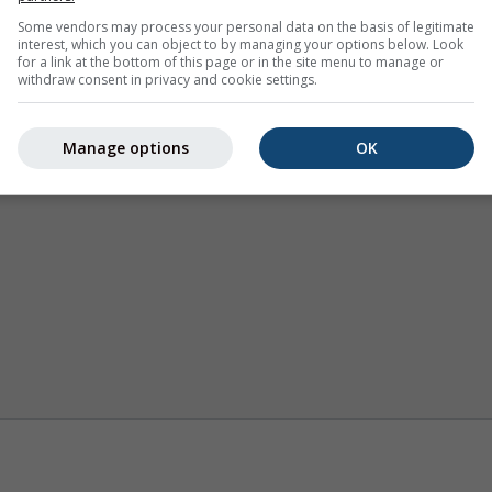
Some vendors may process your personal data on the basis of legitimate
interest, which you can object to by managing your options below. Look
for a link at the bottom of this page or in the site menu to manage or
withdraw consent in privacy and cookie settings.
Térmicas
Previsión estacional
Clima (m
Manage options
OK