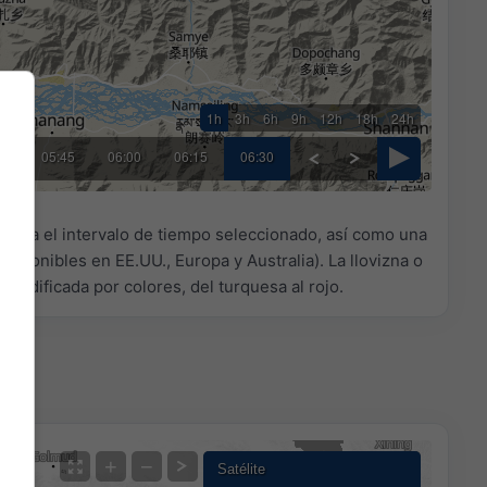
1h
3h
6h
9h
12h
18h
24h
30
05:45
06:00
06:15
06:30
n
para el intervalo de tiempo seleccionado, así como una
disponibles en EE.UU., Europa y Australia). La llovizna o
 codificada por colores, del turquesa al rojo.
+
−
Satélite