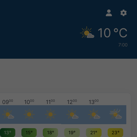
10 °C
7:00
09
00
10
00
11
00
12
00
13
00
13°
15°
18°
19°
21°
23°