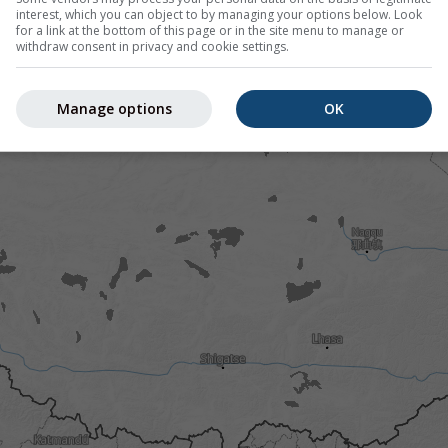
interest, which you can object to by managing your options below. Look
for a link at the bottom of this page or in the site menu to manage or
withdraw consent in privacy and cookie settings.
Manage options
OK