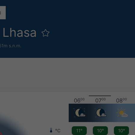
 Lhasa
51m s.n.m.
06
00
07
00
08
00
°C
11°
10°
10°