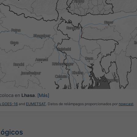
0
04:15
04:30
04:45
05:00
05:15
05:30
05:45
 coloca en
Lhasa
.
[Más]
es GOES-16
and
EUMETSAT
. Datos de relámpagos proporcionados por
nowcast
.
lógicos