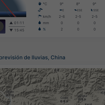
°C
9°
8°
9°
E
ESE
SSE
km/h
2-6
2-5
2-5
▲
01:11
mm
0
0
0
%
2
0
0
▼
15:45
previsión de lluvias, China