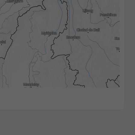
3h
6h
9h
12h
18h
24h
06:00