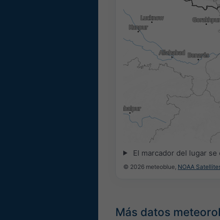
03:00
03:15
03:30
03:45
04:0
El marcador del lugar se
© 2026 meteoblue,
NOAA Satellit
Más datos meteoro