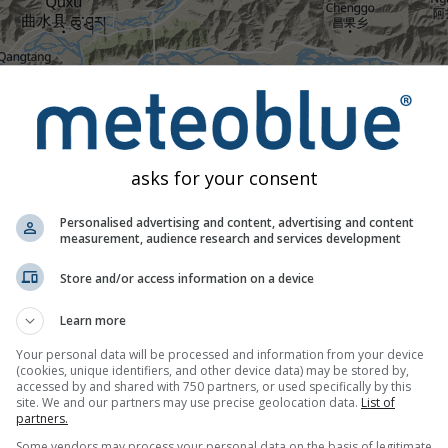
05:
asks for your consent
Moderado
Fuerte
Muy fuerte
Granizo
loca en Lhasa. Esta animación muestra el
radar de precipitació
Personalised advertising and content, advertising and content
s naranjas indican rayos. Datos proporcionados por
measurement, audience research and services development
nowcast.de
(
r invisibles para el radar.
La intensidad de la precipitación
está
Store and/or access information on a device
Learn more
iempo, China
Your personal data will be processed and information from your device
(cookies, unique identifiers, and other device data) may be stored by,
accessed by and shared with 750 partners, or used specifically by this
site. We and our partners may use precise geolocation data.
List of
partners.
Some vendors may process your personal data on the basis of legitimate