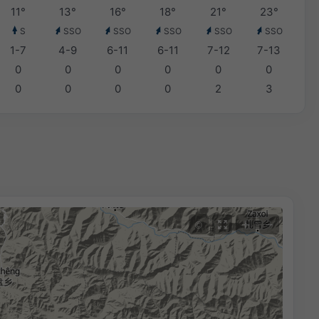
11°
13°
16°
18°
21°
23°
S
SSO
SSO
SSO
SSO
SSO
1-7
4-9
6-11
6-11
7-12
7-13
0
0
0
0
0
0
0
0
0
0
2
3
+
−
©