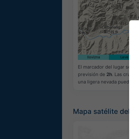
llovizna
Leve
El marcador del lugar se co
previsión de
2h
. Las cruce
una ligera nevada pueden se
Mapa satélite del t