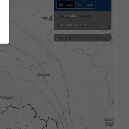
Sin radar
Con radar
Temperatura medida
Precipitación medida
Screenshot
©