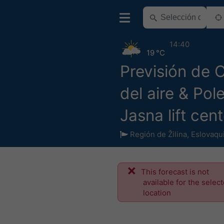
14:40
19 °C
Previsión de 
del aire & Pol
Jasna lift cen
Región de Žilina
,
Eslovaqu
This forecast is not
available for the selec
location