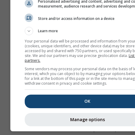
a la formación de ozono, que
Personalised advertising and content, advertising and c
measurement, audience research and services develop
tener un impacto significativo
humana.
Store and/or access information on a device
NO₂ inflama el revestimie
Learn more
los pulmones y puede red
inmunidad a las infeccion
Your personal data will be processed and information from you
(cookies, unique identifiers, and other device data) may be store
pulmonares
accessed by and shared with 750 partners, or used specifically b
site. We and our partners may use precise geolocation data.
List
NO₂ causa problemas co
partners.
sibilancias, tos, resfriados
Some vendors may process your personal data on the basis of l
bronquitis
interest, which you can object to by managing your options belo
for a link at the bottom of this page or in the site menu to manag
Para Europa, el meteograma 
withdraw consent in privacy and cookie settings.
contaminación del aire tiene 
diagrama, que muestra la prev
OK
polen para Jasna lift center.
Polen de abedul
es uno de lo
Manage options
alergenos más comunes en el 
durante la primavera, o más a