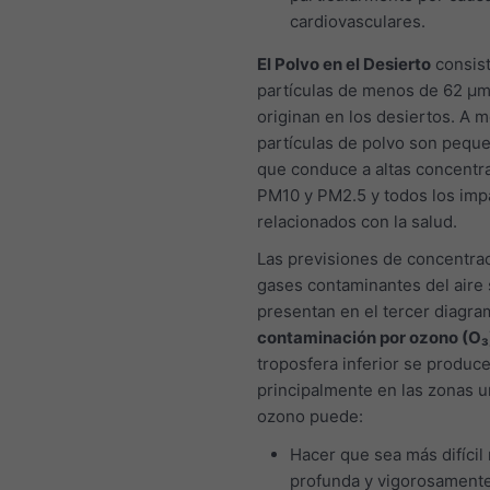
cardiovasculares.
El Polvo en el Desierto
consis
partículas de menos de 62 μm
originan en los desiertos. A 
partículas de polvo son peque
que conduce a altas concentr
PM10 y PM2.5 y todos los imp
relacionados con la salud.
Las previsiones de concentra
gases contaminantes del aire
presentan en el tercer diagra
contaminación por ozono (O₃
troposfera inferior se produc
principalmente en las zonas u
ozono puede:
Hacer que sea más difícil 
profunda y vigorosament