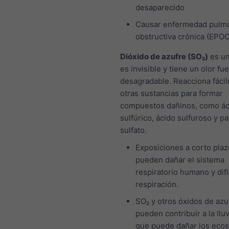
desaparecido
Causar enfermedad pulm
obstructiva crónica (EPOC
Dióxido de azufre (SO₂)
es un
es invisible y tiene un olor fue
desagradable. Reacciona fáci
otras sustancias para formar
compuestos dañinos, como ác
sulfúrico, ácido sulfuroso y pa
sulfato.
Exposiciones a corto plaz
pueden dañar el sistema
respiratorio humano y difi
respiración.
SO₂ y otros óxidos de azu
pueden contribuir a la lluv
que puede dañar los eco