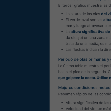
El tercer gráfico muestra las d
La altura de las olas
del v
El verde-azul son las
altu
mar y luego atravesar cie
La
altura significativa de 
de oleaje) en una zona ma
trata de una media, es m
Las flechas indican la di
Periodo de olas primarias y 
La última tabla muestra el pe
hasta el pico de la segunda.
que golpeen la costa. Utilice
Mejores condiciones meteor
Resumen rápido de las condici
Altura significativa de la
Velocidad del viento: má