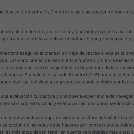
 las olas será de entre 1 y 2 metros y las olas pueden romper e
pal propulsión de un barco de vela y, por tanto, la primera var
garía a los veleristas a utilizar el motor (lo que provoca un de
ntentará asegurar al planear un viaje de recreo a vela es la pr
viaje. Las condiciones de viento entre fuerza 3 y 5 en la escala
 la comodidad real del viaje también dependerá de la dirección 
re la fuerza 3 y 5 de la escala de Beaufort (7-21 nudos) suelen
odidad real del viaje a vela vendrá dictada también por la dire
n una evaluación cuidadosa y una buena experiencia de navegac
y tensión sobre las velas y el equipo: las maniobras serán más d
 en cuenta son las ráfagas de viento y la altura del mástil: las
la selección de las velas debe hacerse por consecuencia. Además
stiles más altos deben tener en cuenta velocidades más altas: c