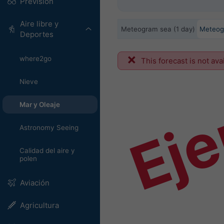
Previsión
Aire libre y
Meteogram sea (1 day)
Meteog
Deportes
where2go
Ej
This forecast is not ava
Nieve
Mar y Oleaje
Astronomy Seeing
Calidad del aire y
polen
Aviación
Agricultura