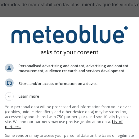
oderados de mar estabilicen las olas, mientras que los vientos d
la formación de las olas es el viento
. Al entrar en contacto co
o). Estas partículas siguen empujándose unas a otras. Como reg
ores serán las olas
.
el viento, las olas adquieren diferentes velocidades. Si las ol
asks for your consent
s y, raramente, las llamadas olas vagabundas o gigantes.
Personalised advertising and content, advertising and content
cuentra con un fondo marino fuertemente ascendente, esta ola
measurement, audience research and services development
Store and/or access information on a device
ientos
tierra-mar y mar-tierra
. Estos representan la dirección r
acia la masa de tierra, y tierra-mar (offshore) sopla desde la t
Learn more
n en la costa, mientras que los vientos de tierra-mar no genera
Your personal data will be processed and information from your device
(cookies, unique identifiers, and other device data) may be stored by,
n disfrutar de situaciones en las que fuertes vientos de mar-t
accessed by and shared with 750 partners, or used specifically by this
n estas condiciones, las largas olas de mar de fondo garantizar
site. We and our partners may use precise geolocation data.
List of
partners.
 en nuestro
mapa de viento
.
Some vendors may process your personal data on the basis of legitimate