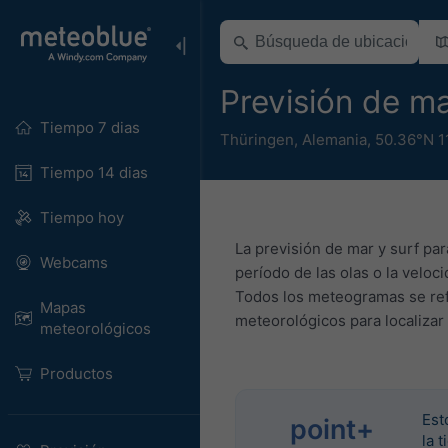
Previsión de m
Tiempo 7 dias
Thüringen
,
Alemania
,
50.36°N 1
Tiempo 14 dias
Tiempo hoy
La previsión de mar y surf par
Webcams
período de las olas o la veloc
Todos los meteogramas se refi
Mapas
meteorológicos para localizar 
meteorológicos
Productos
Est
point+
la 