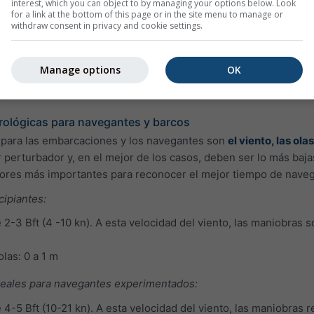
interest, which you can object to by managing your options below. Look
for a link at the bottom of this page or in the site menu to manage or
elacionada con su periodo
. Las olas altas con un periodo bajo 
withdraw consent in privacy and cookie settings.
 poco profundas. Los periodos pequeños son típicos de las ola
Manage options
OK
enen un periodo largo, como suele ocurrir con el mar de fondo. 
go.
rológicas para navegantes y barcos
 para las embarcaciones y los navegantes son
el viento, las ol
r perturbador y, en el mejor de los casos, deben ser lo más baja
tores más importantes para reconocer el mejor tiempo de naveg
cipiantes:
 2-3 Bft (4 -10 kn). A esta velocidad del viento, las maniobras 
olas: 0 a 1 m
deales para navegantes experimentados:
 4-5 Bft (10-21 kn). A esta velocidad del viento, las maniobras