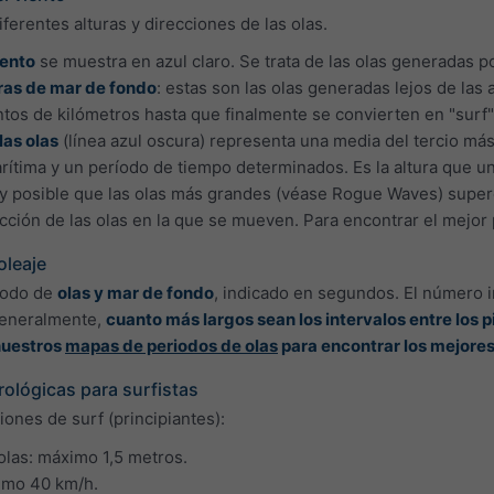
iferentes alturas y direcciones de las olas.
iento
se muestra en azul claro. Se trata de las olas generadas po
ras de mar de fondo
: estas son las olas generadas lejos de las 
ntos de kilómetros hasta que finalmente se convierten en "surf" 
las olas
(línea azul oscura) representa una media del tercio más 
rítima y un período de tiempo determinados. Es la altura que 
uy posible que las olas más grandes (véase Rogue Waves) supere
rección de las olas en la que se mueven. Para encontrar el mejo
oleaje
riodo de
olas y mar de fondo
, indicado en segundos. El número i
 Generalmente,
cuanto más largos sean los intervalos entre los pi
 nuestros
mapas de periodos de olas
para encontrar los mejore
ológicas para surfistas
ones de surf (principiantes):
s olas: máximo 1,5 metros.
ximo 40 km/h.