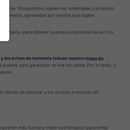
(menos de 10 segundos) suelen ser empinadas y provocan
s de viento, generadas por vientos que soplan
Por lo tanto, para obtener buenas condiciones de surf es
as y los avisos de tormenta (véase nuestro
mapa de
s posible para garantizar un mar en calma. Por lo tanto, a
ación.
son fáciles de ejecutar y los errores a menudo sin
 requieren más fuerza y mejor coordinación para evitar