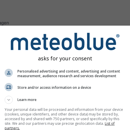
agen
as para Thio ofrece toda la información meteorológica en 3 gr
asks for your consent
 con pictogramas meteorológicos. El fondo amarillo indica la lu
Personalised advertising and content, advertising and content
measurement, audience research and services development
uras: de "pocas nubes" (gris claro) asta "nublado" (gris oscuro)
uestran la precipitación cada hora, y las barras en azul claro i
Store and/or access information on a device
ivas (p.e. chubascos, aguaceros). El asterisco indica nevadas.
Learn more
elocidades del viento son de color azul y de ráfagas son de colo
Your personal data will be processed and information from your device
lechas apuntan en la misma dirección que el viento.
(cookies, unique identifiers, and other device data) may be stored by,
accessed by and shared with 750 partners, or used specifically by this
site. We and our partners may use precise geolocation data.
List of
partners.