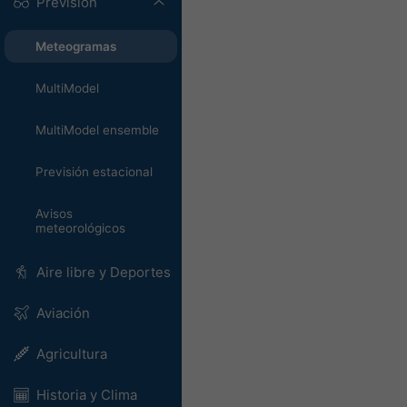
Previsión
Meteogramas
MultiModel
MultiModel ensemble
Previsión estacional
Avisos
meteorológicos
Aire libre y Deportes
Aviación
Agricultura
Historia y Clima