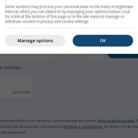
Some vendors may process your personal data on the basis of legitimate
interest, which you can object to by managing your options below. Look
ram para Thio
for a link at the bottom of this page or in the site menu to manage or
withdraw consent in privacy and cookie settings.
meteorológica diaria por correo electrónico.
 puede cancelar en cualquier momento.
Manage options
OK
+11
e noticias
rreo electrónico con terceros, cómo indicado en nuestra
política de privacidad
.
, usted está de acuerdo con nuestros
términos y condiciones
. Su dirección de em
os de meteoblue.