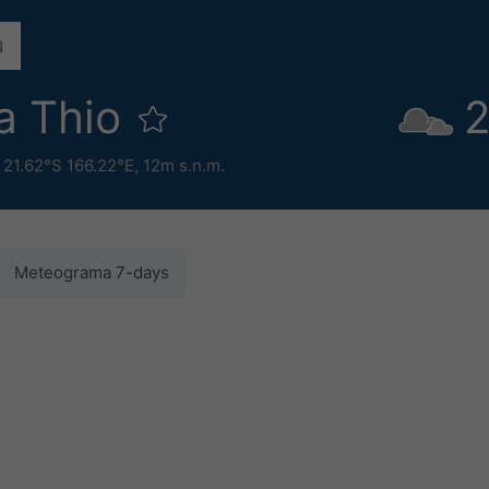
a Thio
2
,
21.62°S 166.22°E,
12m s.n.m.
Meteograma 7-days