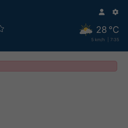
28 °C
5 km/h
7:35