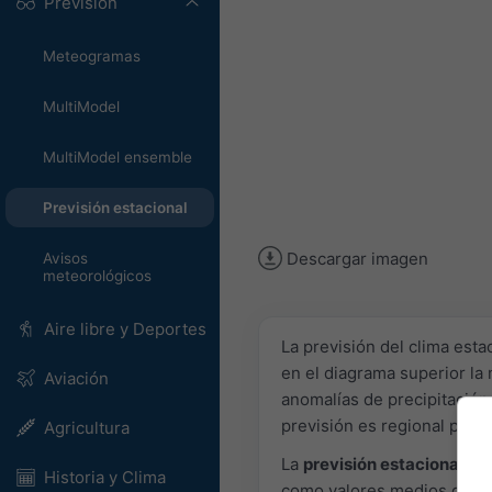
Previsión
Meteogramas
MultiModel
MultiModel ensemble
Previsión estacional
Descargar imagen
Avisos
meteorológicos
Aire libre y Deportes
La previsión del clima esta
en el diagrama superior la
Aviación
anomalías de precipitación
previsión es regional para
Agricultura
La
previsión estacional
pro
Historia y Clima
como valores medios o ano