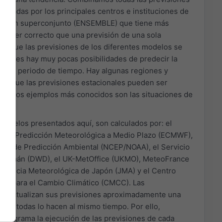
lculadas por los principales centros e instituciones de
en un superconjunto (ENSEMBLE) que tiene más
de ser correcto que una previsión de una sola
 ves que las previsiones de los diferentes modelos se
ntonces hay muy pocas posibilidades de predecir la
 ese periodo de tiempo. Hay algunas regiones y
las que las previsiones estacionales pueden ser
sas. Los ejemplos más conocidos son las situaciones de
a.
modelos presentados aquí, son calculados por: el
 de Predicción Meteorológica a Medio Plazo (ECMWF),
onal de Predicción Ambiental (NCEP/NOAA), el Servicio
 Alemán (DWD), el UK-MetOffice (UKMO), MeteoFrance
Agencia Meteorológica de Japón (JMA) y el Centro
eo para el Cambio Climático (CMCC). Las
os actualizan sus previsiones aproximadamente una
o no todas lo hacen al mismo tiempo. Por ello,
 diagrama la ejecución de las previsiones de cada