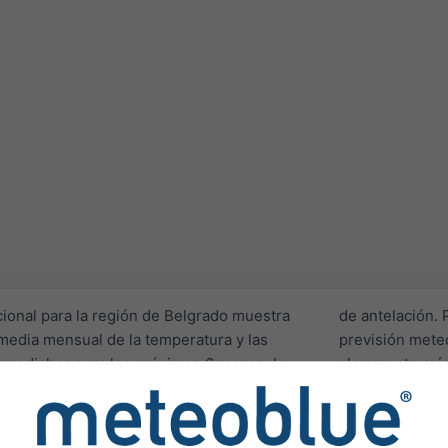
cional para la región de Belgrado muestra
de antelación.
 media mensual de la temperatura y las
previsión meteo
 predichas para los próximos 6 meses. La
claramente más 
 áreas de 100 km por 100 km o más.
Dado que las p
porciona características climáticas tales
fiables, ofrece
malías por un mes entero. Las anomalías
para estimar m