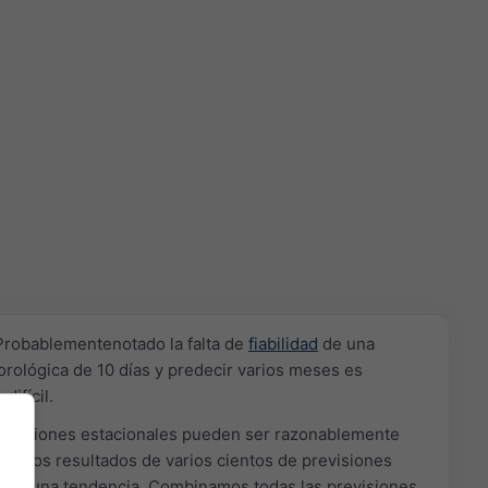
 Probablementenotado la falta de
fiabilidad
de una
rológica de 10 días y predecir varios meses es
difícil.
revisiones estacionales pueden ser razonablemente
mos los resultados de varios cientos de previsiones
ejor una tendencia. Combinamos todas las previsiones