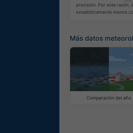
precisión. Por esta razón, 
estadísticamente menos con
Más datos meteoro
Comparación del año