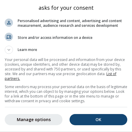
a climatológica. Por lo tanto, una
estacionales ca
asks for your consent
 anomalía de la precipitación indican más
todo el mundo 
medio de condiciones, respectivamente.
probabilidades 
Personalised advertising and content, advertising and content
measurement, audience research and services development
lo climatológica, no podemos indicar mucho
institución. Si
po actual y diário que podemos esperar.
contradicen, e
Store and/or access information on a device
omalía positiva de +1 grado. Es muy poco
temporada para
este mes sea 1 grado más cálido. Un
situaciones en 
Learn more
que algunos días son significativamente más
bastante preci
Your personal data will be processed and information from your device
ientras que otros serán próximos al
El Niño y La Niñ
(cookies, unique identifiers, and other device data) may be stored by,
accessed by and shared with 750 partners, or used specifically by this
saltar, que algunos días pueden ser más
Los diferentes 
site. We and our partners may use precise geolocation data.
List of
más fríos que el promedio. Por lo tanto, la
partners.
Centro Europeo
 garantía que no ocurrirá helada, por
Some vendors may process your personal data on the basis of legitimate
el Centro Naci
interest, which you can object to by managing your options below. Look
Meteorológico
for a link at the bottom of this page or in the site menu to manage or
withdraw consent in privacy and cookie settings.
a estacional para un día en particular no es
(METEOFR), la 
estadísticamente más inseguro que un
Euromediterrán
n es que el clima diario es sujeto a
agencias/centr
Manage options
OK
influenciadas por eventos de mesoescala o
vez al mes, per
s que no se pueden medir con suficiente
indicamos en el