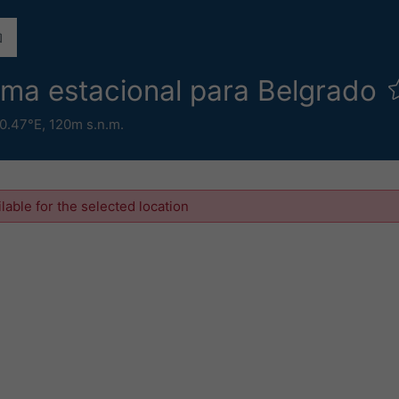
lima estacional para Belgrado
0.47°E,
120m s.n.m.
ilable for the selected location