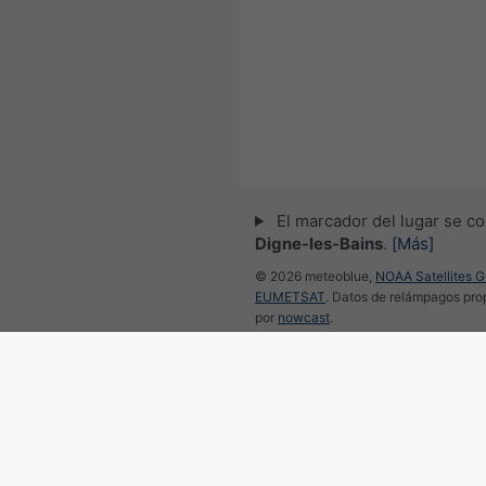
El marcador del lugar se co
Digne-les-Bains
.
[Más]
© 2026 meteoblue,
NOAA Satellites 
EUMETSAT
. Datos de relámpagos pr
por
nowcast
.
Seguir a meteobl
para noticias meteorológicas 