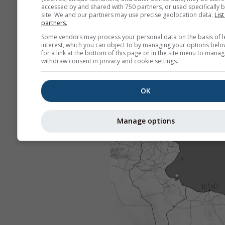
accessed by and shared with 750 partners, or used specifically b
site. We and our partners may use precise geolocation data.
List
partners.
Some vendors may process your personal data on the basis of l
interest, which you can object to by managing your options belo
for a link at the bottom of this page or in the site menu to manag
withdraw consent in privacy and cookie settings.
OK
Manage options