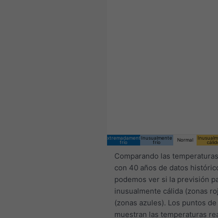
04:00 CEST
Wed 5
Thu 6
Fri 7
Extremadamente
Inusualmente
Inusual
Normal
frío
frío
cálid
Comparando las temperaturas
con 40 años de datos históric
podemos ver si la previsión p
inusualmente cálida (zonas roj
(zonas azules). Los puntos de
muestran las temperaturas re