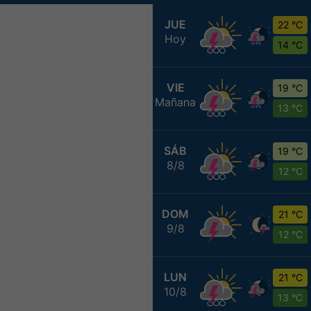
JUE
22 °C
Hoy
14 °C
VIE
19 °C
Mañana
13 °C
SÁB
19 °C
8/8
12 °C
DOM
21 °C
9/8
12 °C
LUN
21 °C
10/8
13 °C