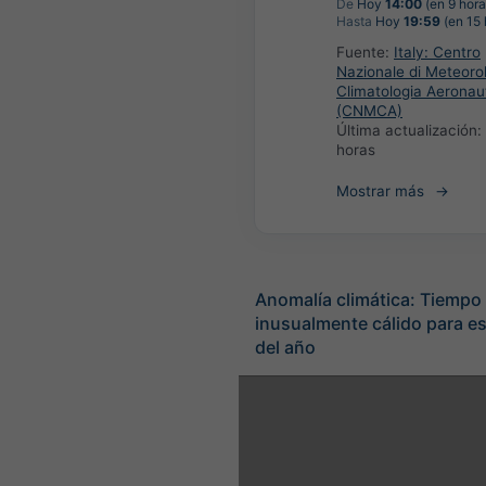
De
Hoy
14:00
(en 9 hora
Hasta
Hoy
19:59
(en 15 
Fuente:
Italy: Centro
Nazionale di Meteoro
Climatologia Aeronau
(CNMCA)
Última actualización:
horas
Mostrar más
Anomalía climática: Tiempo
inusualmente cálido para e
del año