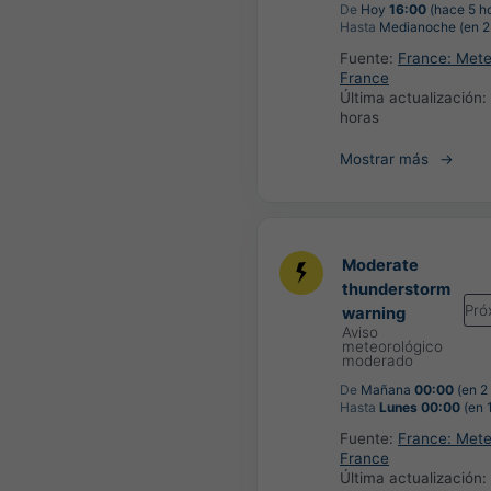
De
Hoy
16:00
(hace 5 h
Hasta
Medianoche (en 2 
Fuente:
France: Met
France
Última actualización:
horas
Mostrar más
Moderate
thunderstorm
Pró
warning
Aviso
meteorológico
moderado
De
Mañana
00:00
(en 2
Hasta
Lunes 00:00
(en 1
Fuente:
France: Met
France
Última actualización: