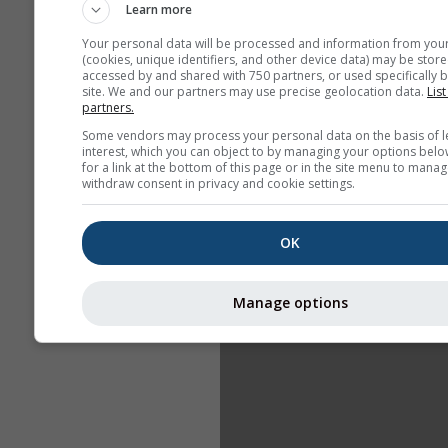
Learn more
Your personal data will be processed and information from you
(cookies, unique identifiers, and other device data) may be store
accessed by and shared with 750 partners, or used specifically b
site. We and our partners may use precise geolocation data.
List
partners.
Some vendors may process your personal data on the basis of l
interest, which you can object to by managing your options belo
for a link at the bottom of this page or in the site menu to manag
withdraw consent in privacy and cookie settings.
OK
Manage options