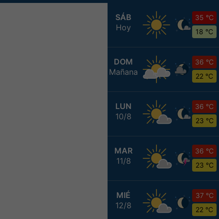
SÁB
35 °C
Hoy
18 °C
DOM
36 °C
Mañana
22 °C
LUN
36 °C
10/8
23 °C
MAR
36 °C
11/8
23 °C
MIÉ
37 °C
12/8
22 °C