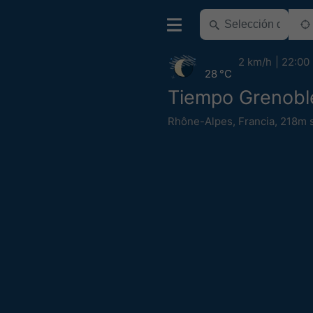
2 km/h
22:00
28 °C
Tiempo Grenobl
Rhône-Alpes
,
Francia
,
218m s