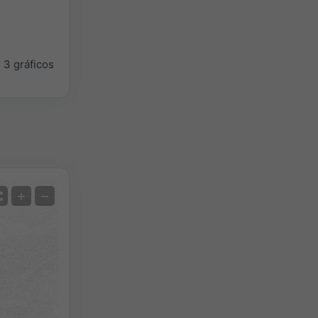
 3 gráficos
Satélite
+
−
Sin radar
Con radar
Temperatura medida
Precipitación medida
Screenshot
©