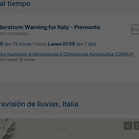
mal tiempo
erstorm Warning for Italy - Piemonte
Pró
gico moderado
00
(en 15 horas)
Hasta
Lunes 01:59
(en 1 día)
ntro Nazionale di Meteorologia e Climatologia Aeronautica (CNMCA)
ión:
hace 10 horas
visión de lluvias, Italia
©