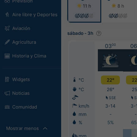
Previsión
11 h
8 h
Aire libre y Deportes
Aviación
sábado
-
3h
Agricultura
03
00
06
Historia y Clima
Widgets
°C
22°
22
°C
26°
25
Noticias
SSE
S
km/h
3-14
3-
Comunidad
mm
-
-
%
5%
6
Mostrar menos
mm