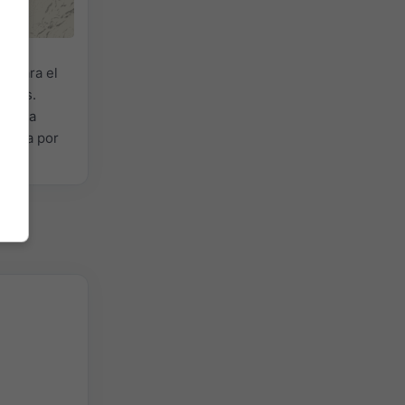
ón
para el
rayos.
 o una
icada por