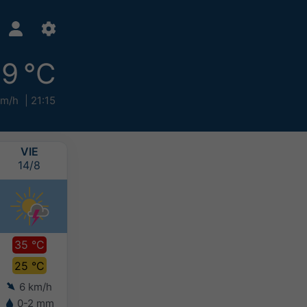
9 °C
km/h
21:15
VIE
SÁB
DOM
LUN
14/8
15/8
16/8
17/8
35 °C
35 °C
33 °C
33 °C
25 °C
24 °C
24 °C
23 °C
6 km/h
5 km/h
6 km/h
4 km/h
0-2 mm
-
0-2 mm
10-20 mm