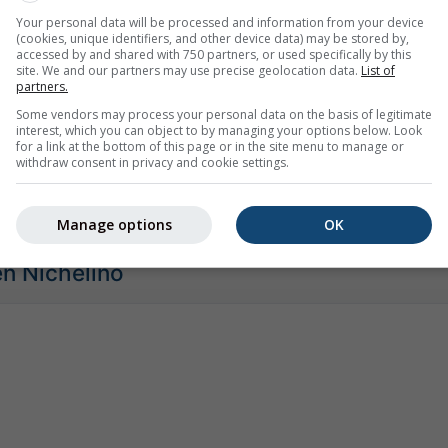
Your personal data will be processed and information from your device
(cookies, unique identifiers, and other device data) may be stored by,
Moderado
Fuerte
Muy fuerte
Granizo
accessed by and shared with 750 partners, or used specifically by this
site. We and our partners may use precise geolocation data.
List of
ca en Nichelino. Esta animación muestra el
radar de precipitaci
partners.
nado, así como una previsión de
2h
. Las cruces naranjas indican 
Some vendors may process your personal data on the basis of legitimate
wcast.de
(disponibles en EE.UU., Europa y Australia). La llovizna
interest, which you can object to by managing your options below. Look
for a link at the bottom of this page or in the site menu to manage or
ibles para el radar.
La intensidad de la precipitación
está codif
withdraw consent in privacy and cookie settings.
Manage options
OK
en Nichelino