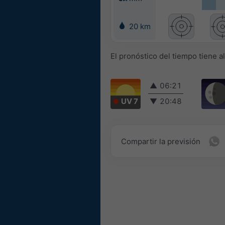
20 km
El pronóstico del tiempo tiene a
▲
06:21
UV 7
▼
20:48
Compartir la previsión