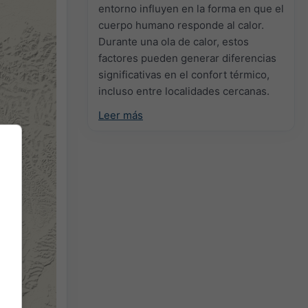
entorno influyen en la forma en que el
cuerpo humano responde al calor.
Durante una ola de calor, estos
factores pueden generar diferencias
significativas en el confort térmico,
incluso entre localidades cercanas.
Leer más