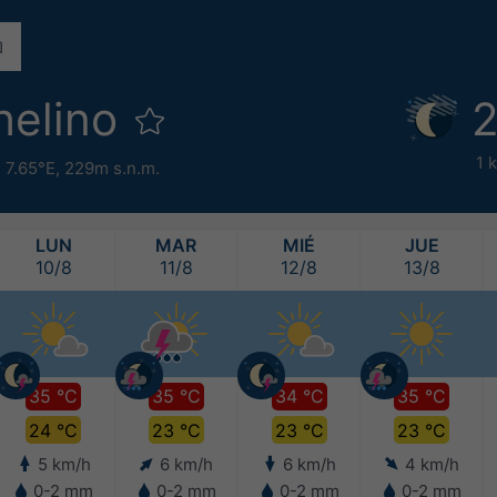
helino
2
1 
 7.65°E,
229m s.n.m.
LUN
MAR
MIÉ
JUE
10/8
11/8
12/8
13/8
35 °C
35 °C
34 °C
35 °C
24 °C
23 °C
23 °C
23 °C
5 km/h
6 km/h
6 km/h
4 km/h
0-2 mm
0-2 mm
0-2 mm
0-2 mm