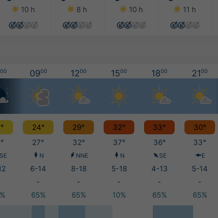
10 h
8 h
10 h
11 h
00
09
00
12
00
15
00
18
00
21
00
°
24°
29°
32°
33°
30°
°
27°
32°
37°
36°
33°
SE
N
NNE
N
SE
E
12
6-14
8-18
5-18
4-13
5-14
-
-
-
-
-
5%
65%
65%
10%
65%
65%