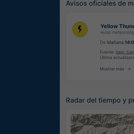
Avisos oficiales de 
Yellow Thund
Aviso meteoroló
De
Mañana
14:
Fuente:
Italy: Ce
Última actualizac
Mostrar más
Radar del tiempo y pre