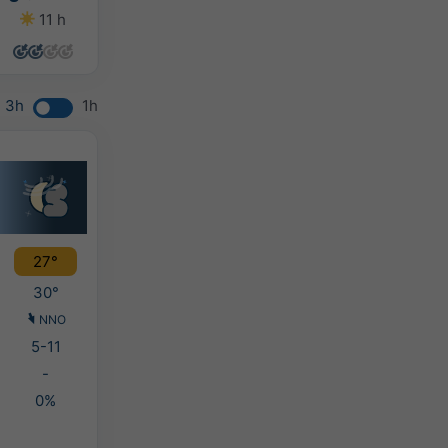
11 h
13 h
13 h
13 h
3h
1h
27°
30°
NNO
5-11
-
0%