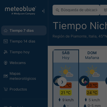
Tiempo Nic
Tiempo 7 dias
Región de Piamonte
,
Italia
,
45°N
Tiempo 14 dias
Tiempo hoy
SÁB
DOM
Hoy
Mañana
Webcams
Mapas
meteorológicos
❯
33 °C
33 °C
Productos
21 °C
24 °C
9 km/h
5 km/h
-
0-5 mm