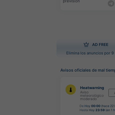
previsión
AD FREE
Elimina los anuncios por 9 
Avisos oficiales de mal tie
Heatwarning
Aviso
meteorológico
moderado
De
Hoy
00:00
(hace 22 
Hasta
Hoy
23:59
(en 1 h