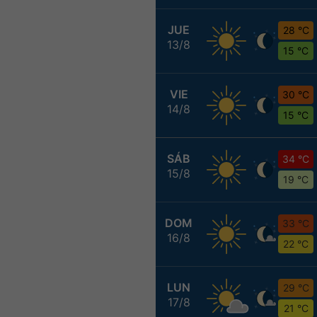
JUE
28 °C
13/8
15 °C
VIE
30 °C
14/8
15 °C
SÁB
34 °C
15/8
19 °C
DOM
33 °C
16/8
22 °C
LUN
29 °C
17/8
21 °C