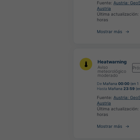
Fuente:
Austria: Geo
Austria
Última actualización:
horas
Mostrar más
Heatwarning
Aviso
Pró
meteorológico
moderado
De
Mañana
00:00
(en 1 
Hasta
Mañana
23:59
(en
Fuente:
Austria: Geo
Austria
Última actualización:
horas
Mostrar más