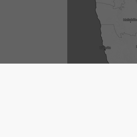
El marcador del lugar se co
Retz
.
[Más]
© 2026 meteoblue,
NOAA Satellites 
EUMETSAT
. Datos de relámpagos pr
por
nowcast
.