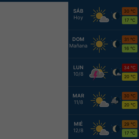
SÁB
30 °C
Hoy
17 °C
DOM
31 °C
Mañana
16 °C
LUN
34 °C
10/8
20 °C
MAR
30 °C
11/8
20 °C
MIÉ
29 °C
12/8
17 °C