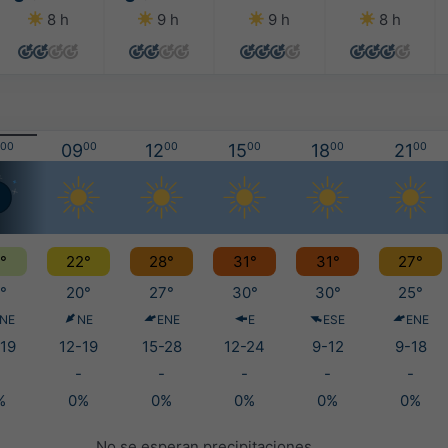
8 h
9 h
9 h
8 h
00
09
00
12
00
15
00
18
00
21
00
°
22°
28°
31°
31°
27°
°
20°
27°
30°
30°
25°
NE
NE
ENE
E
ESE
ENE
19
12-19
15-28
12-24
9-12
9-18
-
-
-
-
-
%
0%
0%
0%
0%
0%
No se esperan precipitaciones