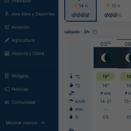
Previsión
14 h
10 h
Aire libre y Deportes
Aviación
sábado
-
3h
Agricultura
03
00
06
Historia y Clima
Widgets
°C
19°
18
°C
16°
15
Noticias
NNE
N
km/h
14-21
13-
Comunidad
mm
-
-
%
5%
0
Mostrar menos