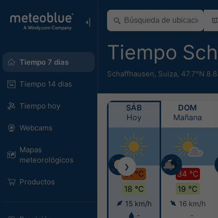
Tiempo Sch
Tiempo 7 dias
Schaffhausen
,
Suiza
,
47.7°N 8.
Tiempo 14 dias
Tiempo hoy
SÁB
DOM
Hoy
Mañana
Webcams
Mapas
meteorológicos
❯
31 °C
34 °C
Productos
18 °C
19 °C
15 km/h
16 km/h
-
-