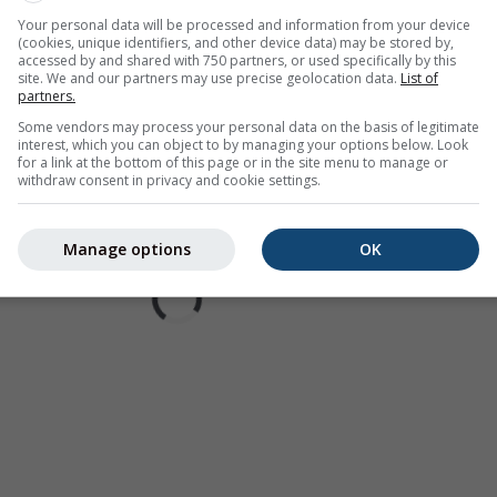
Your personal data will be processed and information from your device
(cookies, unique identifiers, and other device data) may be stored by,
accessed by and shared with 750 partners, or used specifically by this
site. We and our partners may use precise geolocation data.
List of
partners.
Some vendors may process your personal data on the basis of legitimate
interest, which you can object to by managing your options below. Look
for a link at the bottom of this page or in the site menu to manage or
withdraw consent in privacy and cookie settings.
Manage options
OK