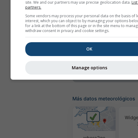
site. We and our partners may use precise geolocation data.
List
partners.
Probabilidad de
Some vendors may process your personal data on the basis of l
precipitación
interest, which you can object to by managing your options belo
for a link at the bottom of this page or in the site menu to manag
rainSPOT
withdraw consent in privacy and cookie settings.
Presión
OK
Fondo
Sin fondo: Texto osc
Sin fondo: Texto clar
Manage options
Más datos meteorológicos
Widge
where2go