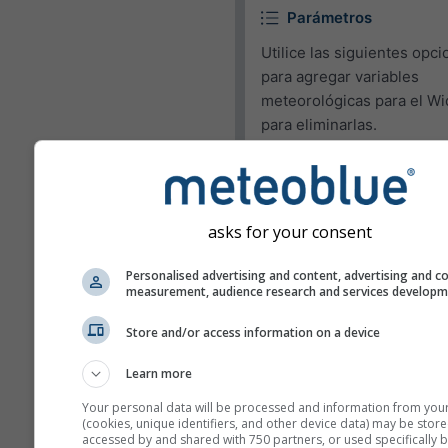
Parámetros
Utilice las siguientes opc
para agregar variables
meteorológicas para el Wi
para eliminarlas.
Pictograma
Temperatura (max.)
asks for your consent
Temperatura (min.)
Velocidad del viento
Personalised advertising and content, advertising and c
measurement, audience research and services develop
Ráfagas de viento
Store and/or access information on a device
Dirección del viento
Learn more
UV-index
Humedad relativa
Your personal data will be processed and information from you
(cookies, unique identifiers, and other device data) may be store
accessed by and shared with 750 partners, or used specifically b
Precipitación