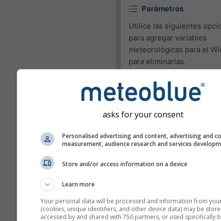
Parámetros
Utilice las siguientes opc
para agregar variables
meteorológicas para el Wi
para eliminarlas.
Pictograma
Temperatura (max.)
asks for your consent
Temperatura (min.)
Velocidad del viento
Personalised advertising and content, advertising and c
measurement, audience research and services develop
Ráfagas de viento
Store and/or access information on a device
Dirección del viento
Learn more
UV-index
Humedad relativa
Your personal data will be processed and information from you
(cookies, unique identifiers, and other device data) may be store
accessed by and shared with 750 partners, or used specifically b
Precipitación