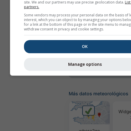
site. We and our partners may use precise geolocation data.
List
partners.
Probabilidad de
Some vendors may process your personal data on the basis of l
precipitación
interest, which you can object to by managing your options belo
for a link at the bottom of this page or in the site menu to manag
rainSPOT
withdraw consent in privacy and cookie settings.
Presión
OK
Fondo
Sin fondo: Texto osc
Sin fondo: Texto clar
Manage options
Más datos meteorológicos
Widge
where2go