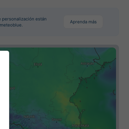
 personalización están
Aprenda más
 meteoblue.