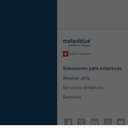
Longitud
Métrico
Imperial
Velocidad del viento
m/s
km/h
mp
Apariencia
Soluciones para empresas
Zoom del mapa
Weather APIs
Servicios climáticos
Ancho del widget
Sectores
Ajustar el ancho aut
Seleccione el ancho
Altura del widget (px)