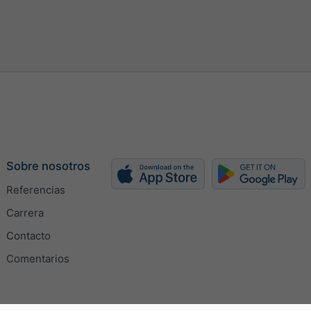
h
kn
bft
Sobre nosotros
Referencias
Carrera
Contacto
omáticamente
Comentarios
 manualmente (px)