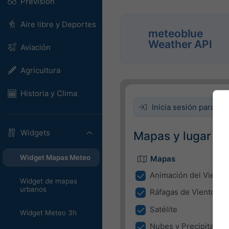
Previsión
Aire libre y Deportes
meteoblue
Weather API
Aviación
Agricultura
Historia y Clima
Inicia sesión para inc
Widgets
Mapas y lugar
Widget Mapas Meteo
Mapas
Animación del Viento
Widget de mapas
urbanos
Ráfagas de Viento
Satélite
Widget Meteo 3h
Nubes y Precipitación