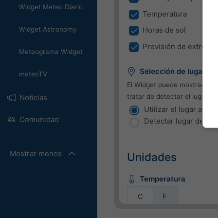
Widget Meteo Diario
Temperatura
Widget Astronomy
Horas de sol
Previsión de extremo
Meteograma Widget
Selección de lugar
meteoTV
El Widget puede mostrar el t
tratar de detectar el lugar de
Noticias
Utilizar el lugar actua
Comunidad
Detectar lugar del us
Mostrar menos
Unidades
Temperatura
C
F