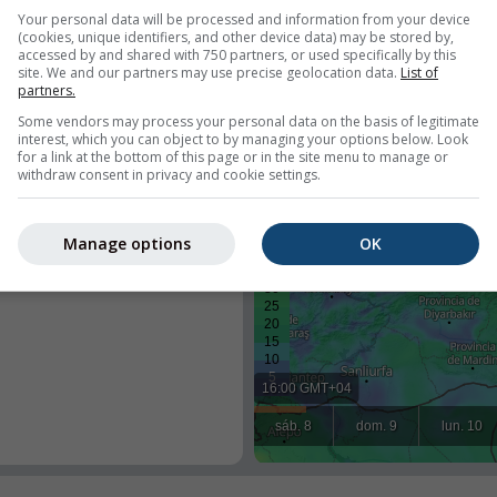
Your personal data will be processed and information from your device
(cookies, unique identifiers, and other device data) may be stored by,
accessed by and shared with 750 partners, or used specifically by this
site. We and our partners may use precise geolocation data.
List of
partners.
s
Some vendors may process your personal data on the basis of legitimate
interest, which you can object to by managing your options below. Look
for a link at the bottom of this page or in the site menu to manage or
withdraw consent in privacy and cookie settings.
iempo en un lugar predefinido o
 todos los visitantes en su sitio.
Manage options
OK
l
uario