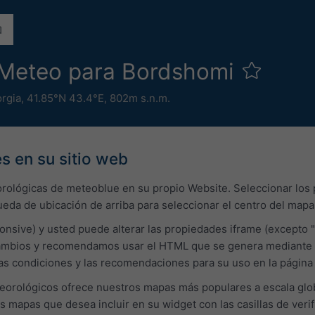
Meteo para Bordshomi
rgia
,
41.85°N 43.4°E,
802m s.n.m.
s en su sitio web
orológicas de meteoblue en su propio Website. Seleccionar los
ueda de ubicación de arriba para seleccionar el centro del mapa i
onsive) y usted puede alterar las propiedades iframe (excepto "
bios y recomendamos usar el HTML que se genera mediante el 
 las condiciones y las recomendaciones para su uso en la págin
orológicos ofrece nuestros mapas más populares a escala glob
os mapas que desea incluir en su widget con las casillas de veri