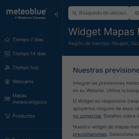
Widget Mapas 
Tiempo 7 dias
Región de Samtsje-Yavajeti
,
Geo
Tiempo 14 dias
Tiempo hoy
Nuestras previsione
Webcams
Integrar las previsiones mete
en su Website. Utilice la búsq
Mapas
El Widget es responsivo (resp
meteorológicos
apoyamos ninguno de esos cam
Productos
no comercial
. Detalles sobre
Nuestro widget de mapas mete
precipitaciones
. Seleccione l