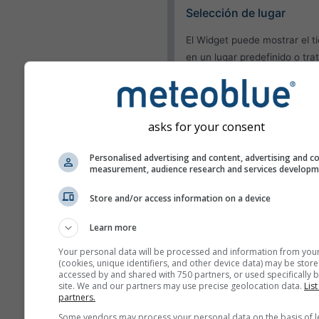
Selección de lugar
El Widget puede mostrar el 
en un lugar predefinido o tra
detectar el lugar de todos lo
visitantes en su sitio.
Utilizar el lugar actua
asks for your consent
Detectar lugar del us
Personalised advertising and content, advertising and c
Apariencia
measurement, audience research and services develop
Servicios adicionales
Store and/or access information on a device
Omitir temperatura y
Learn more
humedad
Your personal data will be processed and information from you
(cookies, unique identifiers, and other device data) may be store
accessed by and shared with 750 partners, or used specifically b
site. We and our partners may use precise geolocation data.
List
partners.
Más datos meteorológicos
Some vendors may process your personal data on the basis of l