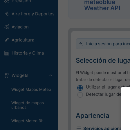
Previsión
meteoblue
Weather API
Aire libre y Deportes
Aviación
Agricultura
Inicia sesión para inc
Historia y Clima
Selección de lug
El Widget puede mostrar el t
Widgets
tratar de detectar el lugar de
Utilizar el lugar actua
Widget Mapas Meteo
Detectar lugar del us
Widget de mapas
urbanos
Apariencia
Widget Meteo 3h
Servicios adicionales