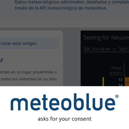
Datos meteorológicos adicionales, detallados y complet
través de la API meteorológica de meteoblue.
rustar este widget.
ar
iempo en un lugar predefinido o
 todos los visitantes en su sitio.
l
uario
asks for your consent