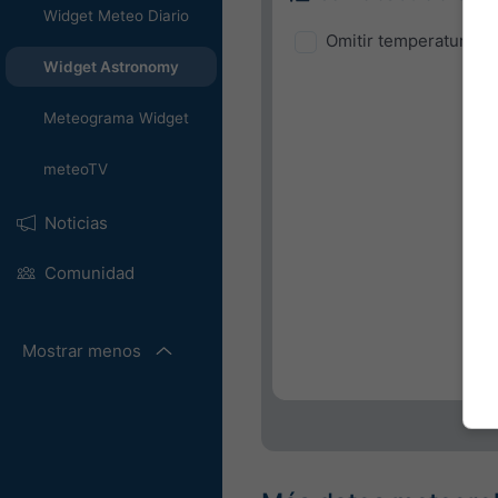
Widget Meteo Diario
Omitir temperatura y
Widget Astronomy
Meteograma Widget
meteoTV
Noticias
Comunidad
Mostrar menos