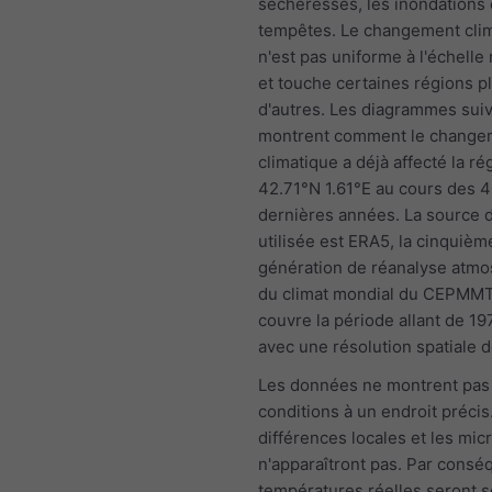
sécheresses, les inondations 
tempêtes. Le changement cli
n'est pas uniforme à l'échelle
et touche certaines régions p
d'autres. Les diagrammes sui
montrent comment le change
climatique a déjà affecté la ré
42.71°N 1.61°E au cours des 
dernières années. La source
utilisée est ERA5, la cinquièm
génération de réanalyse atm
du climat mondial du CEPMMT
couvre la période allant de 19
avec une résolution spatiale 
Les données ne montrent pas
conditions à un endroit précis
différences locales et les mic
n'apparaîtront pas. Par conséq
températures réelles seront 