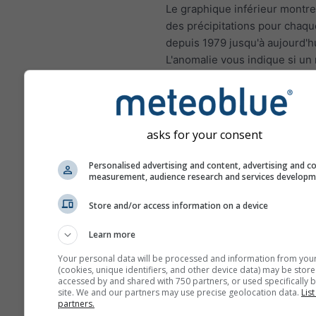
Le graphique inférieur montre
des précipitations pour chaq
depuis 1979 jusqu'à aujourd'hu
L'anomalie vous indique si un
reçu plus ou moins des précip
que la moyenne climatique su
de 1980 à 2010. Ainsi, les moi
été plus humides et les mois 
asks for your consent
été plus secs que la normale.
Personalised advertising and content, advertising and c
measurement, audience research and services develop
Store and/or access information on a device
Changement climatique - 4
1.61°E Anomalie de tempéra
Learn more
des précipitations par mois
Your personal data will be processed and information from you
(cookies, unique identifiers, and other device data) may be store
Mois
accessed by and shared with 750 partners, or used specifically b
site. We and our partners may use precise geolocation data.
List
Jan
Feb
Mar
A
partners.