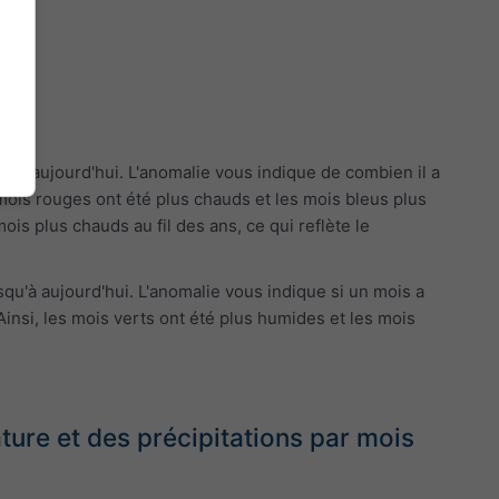
'à aujourd'hui. L'anomalie vous indique de combien il a
 mois rouges ont été plus chauds et les mois bleus plus
is plus chauds au fil des ans, ce qui reflète le
qu'à aujourd'hui. L'anomalie vous indique si un mois a
insi, les mois verts ont été plus humides et les mois
re et des précipitations par mois