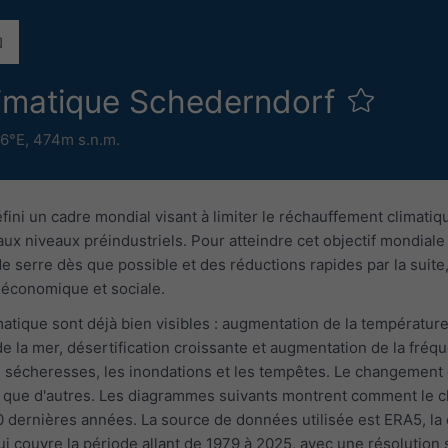
imatique Schederndorf
16°E,
474m s.n.m.
éfini un cadre mondial visant à limiter le réchauffement climatiq
aux niveaux préindustriels. Pour atteindre cet objectif mondiale
e serre dès que possible et des réductions rapides par la suite
té économique et sociale.
tique sont déjà bien visibles : augmentation de la température d
 de la mer, désertification croissante et augmentation de la 
s sécheresses, les inondations et les tempêtes. Le changement c
 que d'autres. Les diagrammes suivants montrent comment le ch
 dernières années. La source de données utilisée est ERA5, l
 couvre la période allant de 1979 à 2025, avec une résolution 