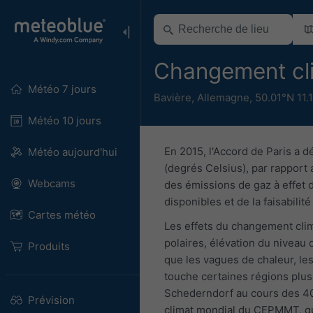
Changement cl
Météo 7 jours
Bavière
,
Allemagne
,
50.01°N 11.
Météo 10 jours
En 2015, l'Accord de Paris a d
Météo aujourd'hui
(degrés Celsius), par rapport 
Webcams
des émissions de gaz à effet d
disponibles et de la faisabili
Cartes météo
Les effets du changement clima
polaires, élévation du niveau
Produits
que les vagues de chaleur, le
touche certaines régions plus
Schederndorf au cours des 40
Prévision
climat mondial du CEPMMT, qui