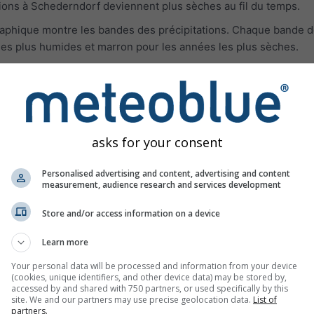
itions à Schederndorf deviennent plus sèches au fil du temps.
 graphique montre les bandes des précipitations. Chaque bande d
les plus humides et marron pour les années les plus sèches.
es de température et des précipitations
asks for your consent
Personalised advertising and content, advertising and content
measurement, audience research and services development
Store and/or access information on a device
Learn more
Your personal data will be processed and information from your device
(cookies, unique identifiers, and other device data) may be stored by,
accessed by and shared with 750 partners, or used specifically by this
site. We and our partners may use precise geolocation data.
List of
partners.