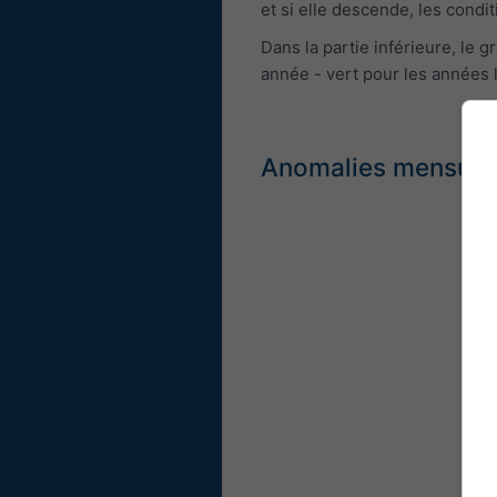
et si elle descende, les cond
Dans la partie inférieure, le
année - vert pour les années 
Anomalies mensuell