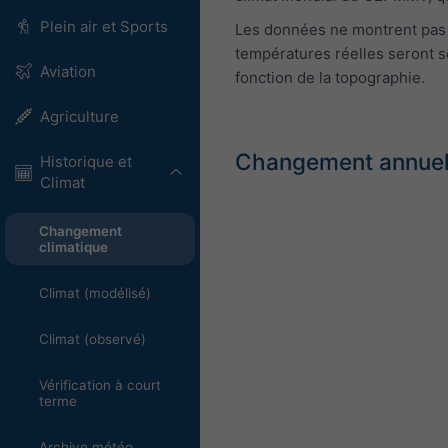
Plein air et Sports
Les données ne montrent pas le
températures réelles seront so
Aviation
fonction de la topographie.
Agriculture
Changement annuel
Historique et
Climat
Changement
climatique
Climat (modélisé)
Climat (observé)
Vérification à court
terme
Archive météo