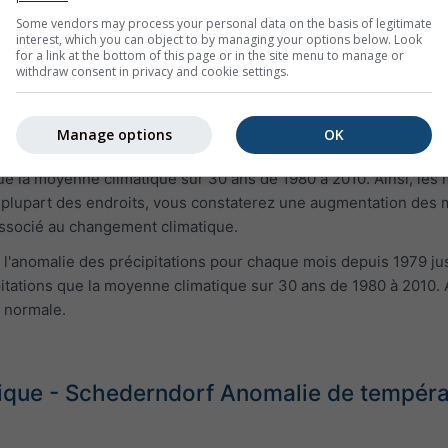
Some vendors may process your personal data on the basis of legitimate
interest, which you can object to by managing your options below. Look
for a link at the bottom of this page or in the site menu to manage or
withdraw consent in privacy and cookie settings.
Manage options
OK
 l'anomalie de température pour chaque mois depuis 1979 jusqu
que la moyenne climatique sur 30 ans de 1980 à 2010. Ainsi, les
 plupart des endroits, vous constaterez une augmentation des mo
associé au changement climatique.
 l'anomalie des précipitations pour chaque mois depuis 1979 jus
itations que la moyenne climatique sur 30 ans de 1980 à 2010. A
a normale.
que - Schederndorf Anomalie de températu