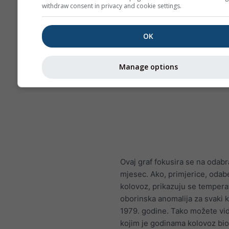
withdraw consent in privacy and cookie settings.
OK
Manage options
Ovaj graf fokusira se na odabr
mjesec. Ako, primjerice, odab
kolovoz, prikazuju se tempera
oborinska anomalija za svaki 
1979. godine. Tako možete vid
kojim je godinama kolovoz bio to