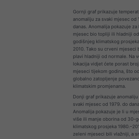
Gornji graf prikazuje tempera
anomaliju za svaki mjesec od 
danas. Anomalija pokazuje za 
mjesec bio topliji ili hladniji o
godišnjeg klimatskog prosjek
2010. Tako su crveni mjeseci bil
plavi hladniji od normale. Na v
lokacija vidjet ćete porast broj
mjeseci tijekom godina, što o
globalno zatopljenje povezan
klimatskim promjenama.
Donji graf prikazuje anomaliju
svaki mjesec od 1979. do dana
Anomalija pokazuje je li u mj
više ili manje oborina od 30-
klimatskog prosjeka 1980.–20
zeleni mjeseci bili vlažniji, a 