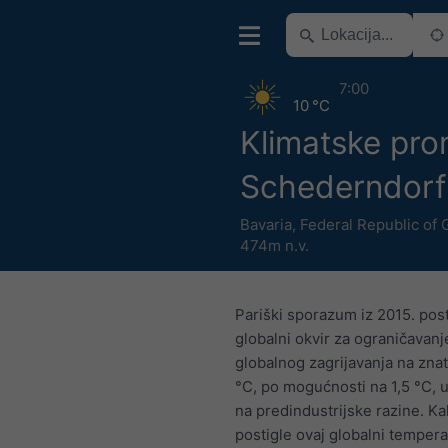
7:00
10 °C
Klimatske pro
Schederndorf
Bavaria
,
Federal Republic of
474m n.v.
Pariški sporazum iz 2015. post
globalni okvir za ograničavanj
globalnog zagrijavanja na zna
°C, po mogućnosti na 1,5 °C, 
na predindustrijske razine. Ka
postigle ovaj globalni temperat