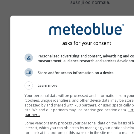
sušniji od normale.
Klimatske promjene – Sche
anomalija temperature i obo
asks for your consent
mjesecima
Personalised advertising and content, advertising and c
Mjesec
measurement, audience research and services develop
Jan
Feb
Mar
A
Store and/or access information on a device
May
Jun
Jul
Au
Learn more
Sep
Oct
Nov
De
Your personal data will be processed and information from you
(cookies, unique identifiers, and other device data) may be store
accessed by and shared with 750 partners, or used specifically b
site. We and our partners may use precise geolocation data.
List
partners.
Some vendors may process your personal data on the basis of l
interest, which you can object to by managing your options belo
for a link at the bottom of this page or in the site menu to manag