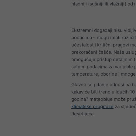
hladniji (sušniji ili vlažniji) od
Ekstremni događaji nisu vidlji
podacima – mogu imati različi
učestalost i kritični pragovi m
prekoračeni češće. Naša usl
omogućuje pristup detaljnim 
satnim podacima za varijable 
temperature, oborine i mnoge
Glavno se pitanje odnosi na b
kakav će biti trend u idućih 1
godina? meteoblue može pruži
klimatske prognoze
za sljede
desetljeća.