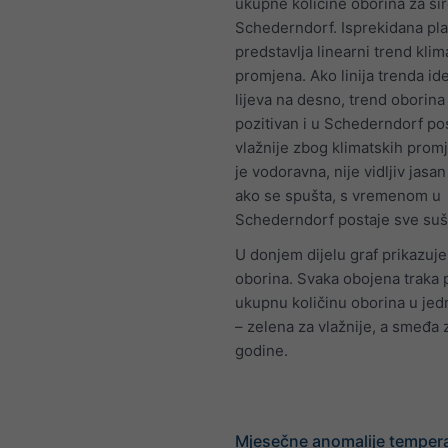
ukupne količine oborina za ši
Schederndorf. Isprekidana plav
predstavlja linearni trend klim
promjena. Ako linija trenda id
lijeva na desno, trend oborina
pozitivan i u Schederndorf po
vlažnije zbog klimatskih prom
je vodoravna, nije vidljiv jasan
ako se spušta, s vremenom u
Schederndorf postaje sve suš
U donjem dijelu graf prikazuje 
oborina. Svaka obojena traka 
ukupnu količinu oborina u jed
– zelena za vlažnije, a smeđa 
godine.
Mjesečne anomalije tempera