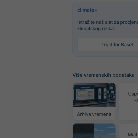
climate+
Istražite naš alat za procjen
klimatskog rizika.
Try it for Basel
Više vremenskih podataka
Usp
k
Arhiva vremena
Mult