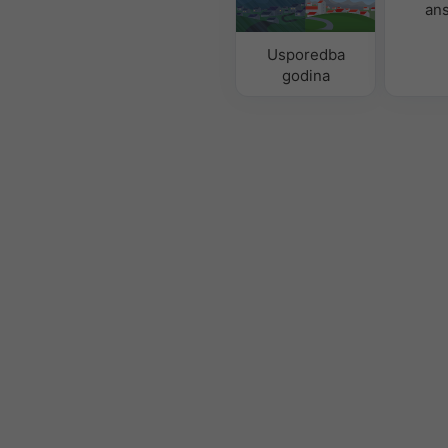
an
Usporedba
godina