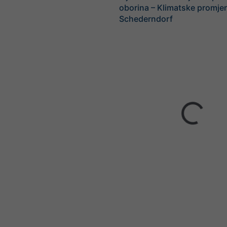
oborina – Klimatske promje
Schederndorf