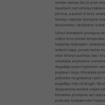
zemlje nastoje što je prije m
zaustaviti rast emisija staklen
plinova, a potom ih brzo smanj
temelju najbolje dostupne zna
ekonomske i društvene izvedi
Učinci klimatskih promjena ve
vidljivi kroz porast temperatur
topljenje ledenjaka i smanjenj
ledenih kapa, porast razine m
veće širenje pustinja, kao i kr
učestalije ekstremne vremen
događaje poput toplinskih val
poplava i oluja. Klimatske pro
jednolike na globalnoj razini i
pogađaju više od drugih. Na s
dijagramima možete vidjeti ka
klimatske promjene već utjeca
područje Schederndorf tijeko