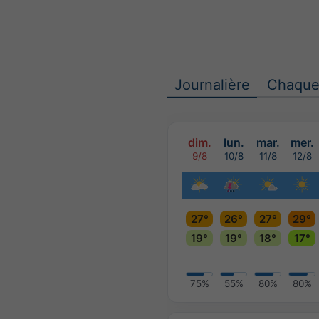
Journalière
Chaque
dim.
lun.
mar.
mer.
9/8
10/8
11/8
12/8
27°
26°
27°
29°
19°
19°
18°
17°
75%
55%
80%
80%