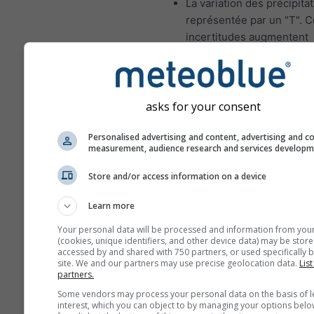
La variation des précipita
représentée par un "T". 
incertitudes augmentent
généralement avec le no
jours de prévisions en av
Les prévisions sont const
asks for your consent
de modèles "ensemble". 
fait, plusieurs modèles a
Personalised advertising and content, advertising and c
différentes variables de 
measurement, audience research and services develop
seront calculés afin d'est
Store and/or access information on a device
mieux l'incertitude des c
météorologiques.
Learn more
Your personal data will be processed and information from you
(cookies, unique identifiers, and other device data) may be store
Plus de données météo
accessed by and shared with 750 partners, or used specifically b
site. We and our partners may use precise geolocation data.
List
partners.
Mult
Some vendors may process your personal data on the basis of l
interest, which you can object to by managing your options belo
ens