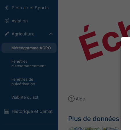
Éch
Plein air et Sports
Aviation
Agriculture
Météogramme AGRO
Fenêtres
d'ensemencement
Fenêtres de
pulvérisation
Viabilité du sol
Aide
Historique et Climat
Plus de données m