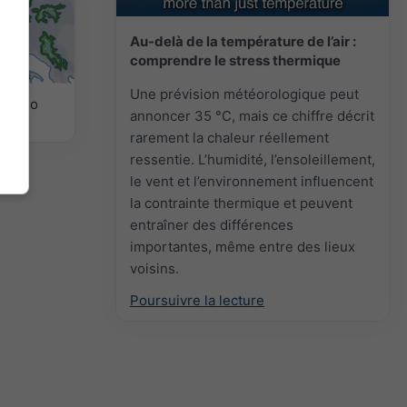
Au-delà de la température de l’air :
comprendre le stress thermique
Une prévision météorologique peut
 météo
annoncer 35 °C, mais ce chiffre décrit
rarement la chaleur réellement
ressentie. L’humidité, l’ensoleillement,
le vent et l’environnement influencent
la contrainte thermique et peuvent
entraîner des différences
importantes, même entre des lieux
voisins.
Poursuivre la lecture