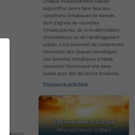
n
Chaque investissement réalisé
aujourd'hui devra faire face aux
conditions climatiques de demain.
Qu'il s'agisse de nouvelles
infrastructures, de la modernisation
d'installations ou de l'aménagement
urbain, il est essentiel de comprendre
l'évolution des risques climatiques.
Les données climatiques à haute
résolution fournissent une base
solide pour des décisions éclairées.
Poursuivre la lecture