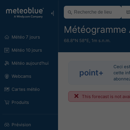
Météogramme 
Météo 7 jours
68.8°N 58°E,
1m s.n.m.
Météo 10 jours
Météo aujourd'hui
Ceci est
point+
cette in
Webcams
abonnez
Cartes météo
This forecast is not ava
Produits
Prévision