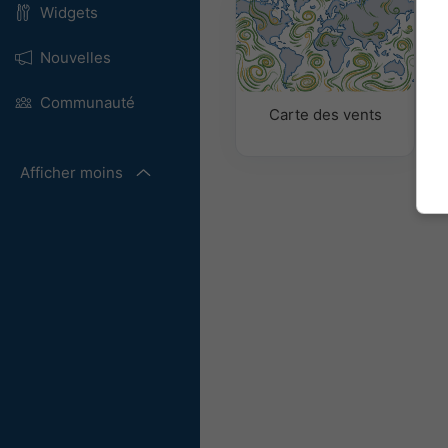
Widgets
Nouvelles
Communauté
Carte des vents
Afficher moins