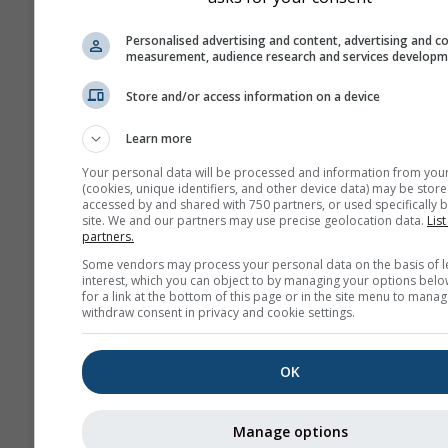
Zoom à adapte
Personalised advertising and content, advertising and c
Afficher l'aide
Téléch
measurement, audience research and services develop
GPX
Store and/or access information on a device
Learn more
Plus de données météo
Your personal data will be processed and information from you
(cookies, unique identifiers, and other device data) may be store
accessed by and shared with 750 partners, or used specifically b
site. We and our partners may use precise geolocation data.
List
partners.
Some vendors may process your personal data on the basis of l
Cartes météo
interest, which you can object to by managing your options belo
for a link at the bottom of this page or in the site menu to manag
withdraw consent in privacy and cookie settings.
Bul
conv
OK
Stueve &
Sounding
Manage options