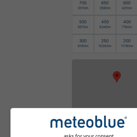
700
650
600
3010m
3590m
4210m
500
450
400
5570m
6340m
7190m
300
250
200
9160m
10360m
11780m
asks for your consent