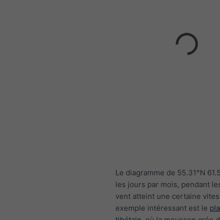
Le diagramme de 55.31°N 61.
les jours par mois, pendant le
vent atteint une certaine vite
exemple intéressant est le
pl
tibétain
, où la mousson crée 