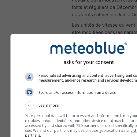
forts et réguliers de Décembre
des vents calmes de Juin à Oc
Les unités de vitesse du vent
être modifiées dans les param
haut à droite).
asks for your consent
Rose des vents
Personalised advertising and content, advertising and c
measurement, audience research and services develop
Store and/or access information on a device
Learn more
Your personal data will be processed and information from you
(cookies, unique identifiers, and other device data) may be store
accessed by and shared with 750 partners, or used specifically b
site. We and our partners may use precise geolocation data.
List
partners.