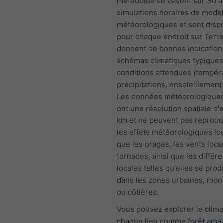
meteoblue se basent sur 30 a
simulations horaires de modè
météorologiques et sont disp
pour chaque endroit sur Terre.
donnent de bonnes indications
schémas climatiques typiques 
conditions attendues (tempér
précipitations, ensoleillement 
Les données météorologiques
ont une résolution spatiale d'
km et ne peuvent pas reprodu
les effets météorologiques loc
que les orages, les vents loca
tornades, ainsi que les différ
locales telles qu'elles se prod
dans les zones urbaines, mo
ou côtières.
Vous pouvez explorer le clima
chaque lieu comme
forêt ama