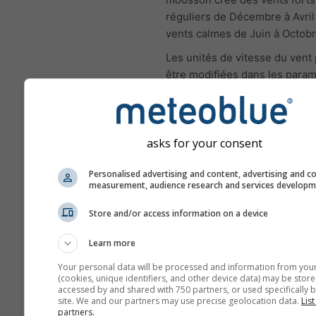
réguliers de Décembre à Avril
vents calmes de Juin à Octobr
Les unités de vitesse du vent
être modifiées dans les param
haut à droite).
asks for your consent
Rose des vents
Personalised advertising and content, advertising and c
measurement, audience research and services develop
Store and/or access information on a device
Learn more
Your personal data will be processed and information from you
(cookies, unique identifiers, and other device data) may be store
accessed by and shared with 750 partners, or used specifically b
site. We and our partners may use precise geolocation data.
List
partners.