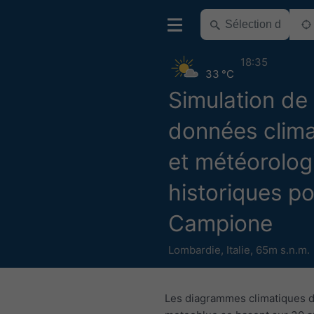
18:35
33 °C
Simulation de
données clima
et météorolog
historiques p
Campione
Lombardie
,
Italie
,
65m s.n.m.
Les diagrammes climatiques 