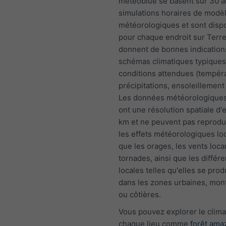
meteoblue se basent sur 30 a
simulations horaires de modè
météorologiques et sont disp
pour chaque endroit sur Terre.
donnent de bonnes indications
schémas climatiques typiques 
conditions attendues (tempér
précipitations, ensoleillement 
Les données météorologiques
ont une résolution spatiale d'
km et ne peuvent pas reprodu
les effets météorologiques loc
que les orages, les vents loca
tornades, ainsi que les différ
locales telles qu'elles se prod
dans les zones urbaines, mo
ou côtières.
Vous pouvez explorer le clima
chaque lieu comme
forêt ama