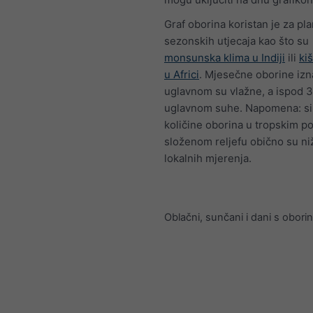
Graf oborina koristan je za pla
sezonskih utjecaja kao što su
monsunska klima u Indiji
ili
ki
u Africi
. Mjesečne oborine iz
uglavnom su vlažne, a ispod
uglavnom suhe. Napomena: si
količine oborina u tropskim po
složenom reljefu obično su ni
lokalnih mjerenja.
Oblačni, sunčani i dani s obor