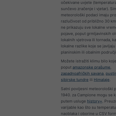
očekivane uvjete (temperatura
sunčevo zračenje i vjetar). Sim
meteorološki podaci imaju pr
razlučivost od približno 30 k
ne prikazuju sve lokalne vre
pojave, poput grmljavinskih ol
lokalnih vjetrova ili tornada, k
lokalne razlike koje se javljaj
planinskim ili obalnim područj
Možete istražiti klimu bilo koje
poput
amazonske prašume
,
zapadnoafričkih savana
,
pusti
sibirske tundre
ili
Himalaje
.
Satni povijesni meteorološki 
1940. za Campione mogu se ku
putem usluge
history+
. Preuz
varijable kao što su temperatur
naoblaka i oborine u CSV form