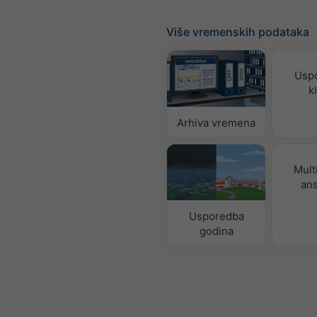
Više vremenskih podataka
Usp
k
Arhiva vremena
Mult
an
Usporedba
godina