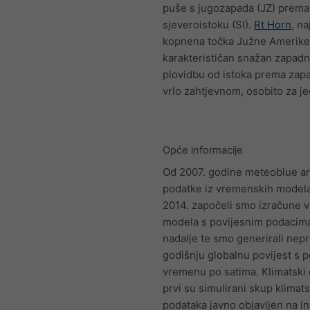
puše s jugozapada (JZ) prema
sjeveroistoku (SI).
Rt Horn
, na
kopnena točka Južne Amerike
karakterističan snažan zapadni
plovidbu od istoka prema zapa
vrlo zahtjevnom, osobito za jed
Opće informacije
Od 2007. godine meteoblue ar
podatke iz vremenskih model
2014. započeli smo izračune 
modela s povijesnim podacima
nadalje te smo generirali nep
godišnju globalnu povijest s 
vremenu po satima. Klimatski 
prvi su simulirani skup klimat
podataka javno objavljen na in