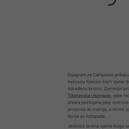
Dijagram za Campione prikazu
mjesecu tijekom kojih vjetar 
određenu brzinu. Zanimljiv pri
Tibetanska visoravan
, gdje m
stvara postojane jake vjetrove
prosinca do travnja, a mirne v
lipnja do listopada.
Jedinice brzine vjetra mogu s