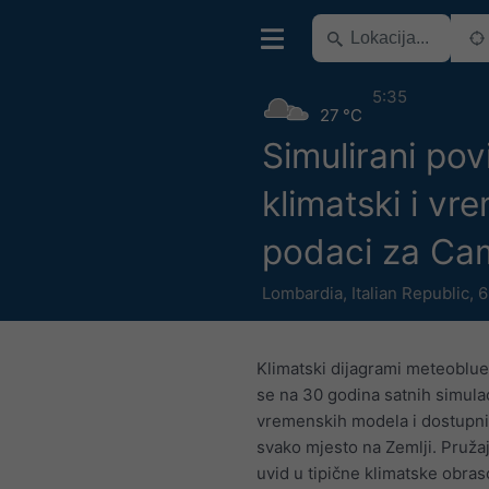
5:35
27 °C
Simulirani pov
klimatski i vr
podaci za Ca
Lombardia
,
Italian Republic
,
6
Klimatski dijagrami meteoblue
se na 30 godina satnih simulac
vremenskih modela i dostupni
svako mjesto na Zemlji. Pruža
uvid u tipične klimatske obras