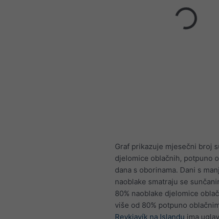
Graf prikazuje mjesečni broj 
djelomice oblačnih, potpuno o
dana s oborinama. Dani s man
naoblake smatraju se sunčani
80% naoblake djelomice oblač
više od 80% potpuno oblačni
Reykjavík na Islandu
ima ugla