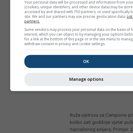
Your personal data will be processed and information from you
(cookies, unique identifiers, and other device data) may be store
accessed by and shared with 750 partners, or used specifically b
site. We and our partners may use precise geolocation data.
List
partners.
Some vendors may process your personal data on the basis of l
interest, which you can object to by managing your options belo
for a link at the bottom of this page or in the site menu to manag
withdraw consent in privacy and cookie settings.
OK
Manage options
Ruža vjetrova za Campione pr
koliko sati godišnje vjetar puš
naznačenog smjera. Primjer JZ