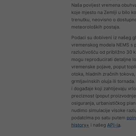
Naša povijest vremena obuhva
koje mjesto na Zemlji u bilo k
trenutku, neovisno o dostupno
meteoroloških postaja.
Podaci su dobiveni iz našeg g
vremenskog modela NEMS s 
razlučivošću od približno 30 
mogu reproducirati detaljne l
vremenske pojave, poput topl
otoka, hladnih zračnih tokova,
grmljavinskih oluja ili tornada.
i događaje koji zahtijevaju vrl
preciznost (poput proizvodnje
osiguranja, urbanističkog planir
nudimo simulacije visoke razlu
podatcima po satu putem
poin
history+
i našeg
API-ja
.