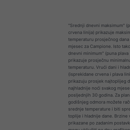
"Srednji dnevni maksimum" (
crvena linija) prikazuje maksi
temperaturu prosječnog dana 
mjesec za Campione. Isto tako
dnevni minimum" (puna plava l
prikazuje prosječnu minimaln
temperaturu. Vrući dani i hlad
(isprekidane crvena i plava lini
prikazuju prosjek najtoplijeg d
najhladnije noći svakog mjese
posljednjih 30 godina. Za plan
godišnjeg odmora možete rač
srednje temperature i biti sp
toplije i hladnije dane. Brzine 
prikazane po zadanim postavk
mogu uključiti na dnu grafikon