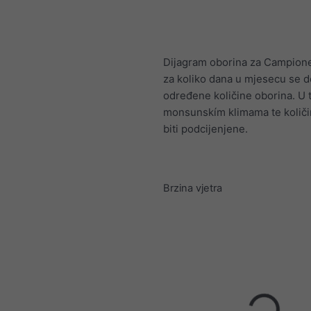
Dijagram oborina za Campione
za koliko dana u mjesecu se 
određene količine oborina. U 
monsunskím klimama te količ
biti podcijenjene.
Brzina vjetra