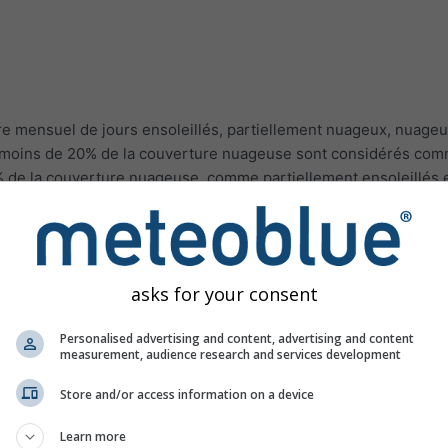
e mensuel de jours ensoleillés, partiellement nuageux, nuageu
ec moins de 20% de la couverture nuageuse sont considérés co
% de la couverture nuageuse, comme partiellement ensoleillés e
que
Reykjavik en Islande
a principalement des jours nuageux,
So
l'un des lieux de la planète avec le plus de soleil.
ropicaux comme l'Indonésie et la Malaisie, le nombre de jours d
mé par un facteur allant jusqu'à 2.
asks for your consent
Personalised advertising and content, advertising and content
measurement, audience research and services development
males
Store and/or access information on a device
Learn more