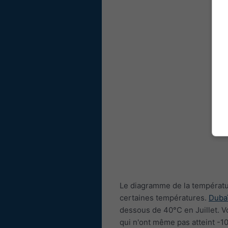
Le diagramme de la températu
certaines températures.
Duba
dessous de 40°C en Juillet. 
qui n'ont même pas atteint -1