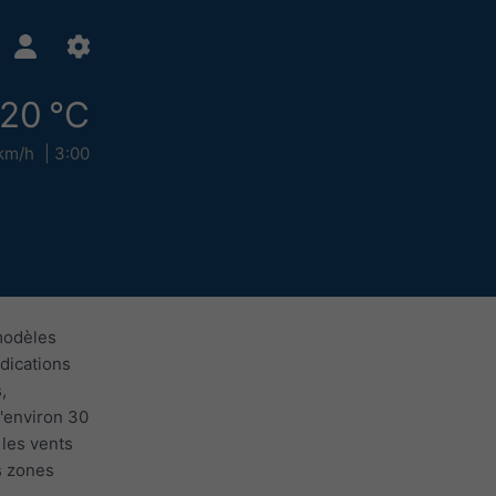
20 °C
km/h
3:00
modèles
dications
,
d'environ 30
 les vents
es zones