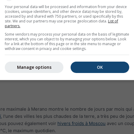
Your personal data will be processed and information from your device
(cookies, unique identifiers, and other device data) may be stored by,
accessed by and shared with 750 partners, or used specifically by this
site. We and our partners may use precise geolocation data.
List of
partners.
Some vendors may process your personal data on the basis of legitimate
interest, which you can object to by managing your options below. Look
for a link at the bottom of this page or in the site menu to manage or
withdraw consent in privacy and cookie settings.
Manage options
OK
re maximale à Merano montre le nombre de jours par mois qui 
ï
, l'une des villes les plus chaudes de la terre, a très peu de jou
Vous pouvez également voir
hivers froids à Moscou
avec un coup
0°C, le maximum quotidien.