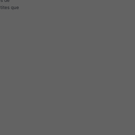
és de
tites que