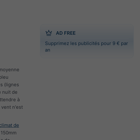
AD FREE
Supprimez les publicités pour 9 € par
an
e moyenne
bleu
s (lignes
 nuit de
ttendre à
 vent n'est
climat de
 à 150mm