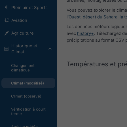
urbaines, montagneuses ou cô
Plein air et Sports
Vous pouvez explorer le clim
l'Ouest
,
désert du Sahara
,
la 
Aviation
Les données météorologiques 
Agriculture
avec
history+
. Téléchargez de
précipitations au format CSV 
Historique et
Climat
Températures et pr
Changement
climatique
Climat (modélisé)
Climat (observé)
Vérification à court
terme
Archive météo