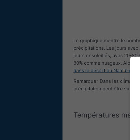
Le graphique montre le nombr
précipitations. Les jours av
jours ensoleillés, avec 20-80
80% comme nuageux. Alors 
dans le désert du Namibie
est 
Remarque : Dans les climats t
précipitation peut être suresti
Températures maxi