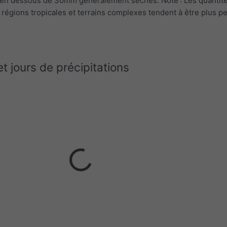
, en dessous de 30mm généralement séchés. Note : Les quantit
 régions tropicales et terrains complexes tendent à être plus pe
et jours de précipitations