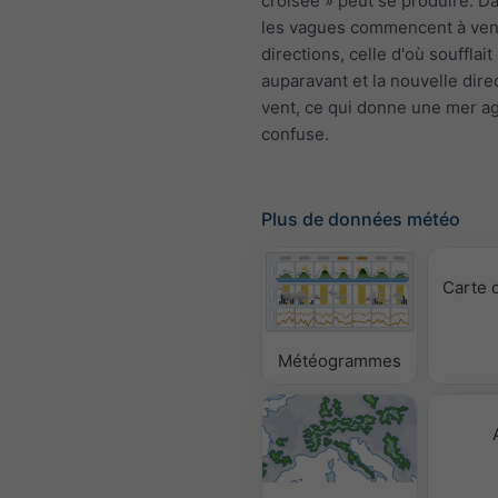
croisée » peut se produire. Da
les vagues commencent à ven
directions, celle d'où soufflait
auparavant et la nouvelle dire
vent, ce qui donne une mer ag
confuse.
Plus de données météo
Carte 
Météogrammes