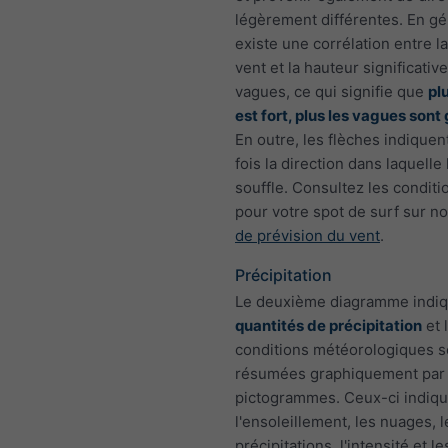
légèrement différentes. En gén
existe une corrélation entre l
vent et la hauteur significativ
vagues, ce qui signifie que
pl
est fort, plus les vagues sont
En outre, les flèches indiquen
fois la direction dans laquelle 
souffle. Consultez les conditi
pour votre spot de surf sur n
de prévision du vent
.
Précipitation
Le deuxième diagramme indiq
quantités de précipitation
et 
conditions météorologiques s
résumées graphiquement par
pictogrammes. Ceux-ci indiq
l'ensoleillement, les nuages, 
précipitations, l'intensité et l