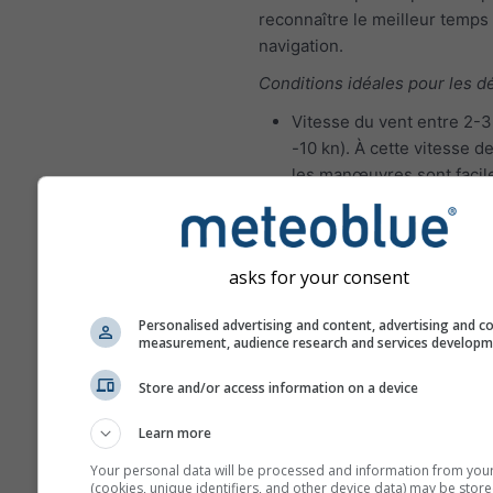
reconnaître le meilleur temps
navigation.
Conditions idéales pour les d
Vitesse du vent entre 2-3 
-10 kn). À cette vitesse de
les manœuvres sont facil
exécuter et les erreurs s
pardonnées.
Hauteur significative des
asks for your consent
vagues 0 à 1 m
Conditions de voile idéales p
Personalised advertising and content, advertising and c
measurement, audience research and services develop
navigateurs expérimentés
Vitesse du vent entre 4-5 
Store and/or access information on a device
21 kn). À cette vitesse du 
Learn more
manœuvres exigent plus 
et une meilleure coordina
Your personal data will be processed and information from you
(cookies, unique identifiers, and other device data) may be store
pour éviter les dommages