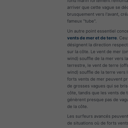
fond marin fortement remontan
arriver que cette vague se dé
brusquement vers l'avant, cré
fameux "tube".
Un autre point essentiel con
vents de mer et de terre
. Ceu
désignent la direction respect
sur la côte. Le vent de mer (
wind) souffle de la mer vers 
terrestre, le vent de terre (of
wind) souffle de la terre vers 
forts vents de mer peuvent p
de grosses vagues qui se bris
côte, tandis que les vents de 
génèrent presque pas de vag
de la côte.
Les surfeurs avancés peuvent 
de situations où de forts ven