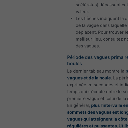
scélérates) dépassent cet
valeur.
Les flèches indiquent la d
de la vague dans laquelle 
déplacent. Pour trouver l
meilleur lieu, consultez n
des vagues.
Période des vagues primaire
houles
Le dernier tableau montre la
p
vagues et de la houle
. La pér
exprimée en secondes et indi
temps qui s’écoule entre le s
première vague et celui de la
En général,
plus l’intervalle e
sommets des vagues est long,
vagues qui atteignent la côte
régulières et puissantes. Util