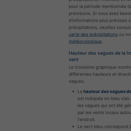
pour la période mentionnée d
prévisions. Si vous avez beso
d'informations plus précises s
précipitations, veuillez consul
carte des précipitations
ou no
météorologique
.
Hauteur des vagues de la ho
vent
Le troisième graphique montr
différentes hauteurs et direct
vagues.
La
hauteur des vagues d
est indiquée en bleu clair
les vagues qui ont été g
par les vents locaux auto
l'endroit.
Le vert-bleu correspond 