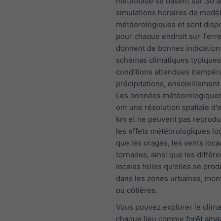
meteoblue se basent sur 30 a
simulations horaires de modè
météorologiques et sont disp
pour chaque endroit sur Terre.
donnent de bonnes indications
schémas climatiques typiques 
conditions attendues (tempér
précipitations, ensoleillement 
Les données météorologiques
ont une résolution spatiale d'
km et ne peuvent pas reprodu
les effets météorologiques loc
que les orages, les vents loca
tornades, ainsi que les différ
locales telles qu'elles se prod
dans les zones urbaines, mo
ou côtières.
Vous pouvez explorer le clima
chaque lieu comme
forêt ama