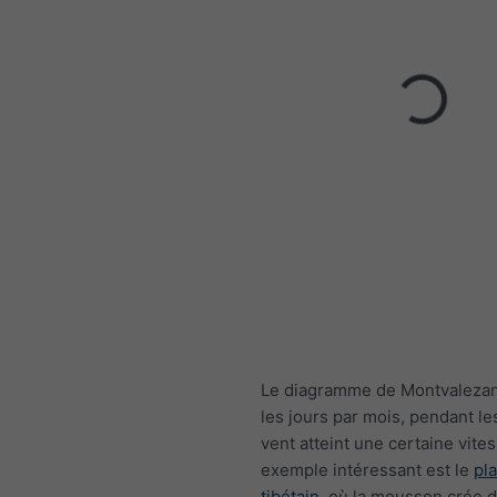
Le diagramme de Montvaleza
les jours par mois, pendant le
vent atteint une certaine vite
exemple intéressant est le
pl
tibétain
, où la mousson crée 