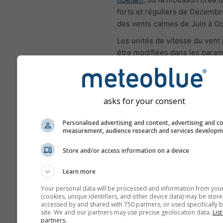
forts et réguliers de Décembre
des vents calmes de Juin à Oc
Les unités de vitesse du vent
être modifiées dans les param
haut à droite).
asks for your consent
Rose des vents
Personalised advertising and content, advertising and c
measurement, audience research and services develop
Store and/or access information on a device
Learn more
Your personal data will be processed and information from you
(cookies, unique identifiers, and other device data) may be store
accessed by and shared with 750 partners, or used specifically b
site. We and our partners may use precise geolocation data.
List
partners.