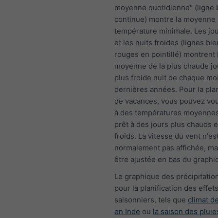
moyenne quotidienne" (ligne 
continue) montre la moyenne 
température minimale. Les jo
et les nuits froides (lignes bl
rouges en pointillé) montrent 
moyenne de la plus chaude jo
plus froide nuit de chaque mo
dernières années. Pour la plan
de vacances, vous pouvez vou
à des températures moyennes,
prêt à des jours plus chauds e
froids. La vitesse du vent n'es
normalement pas affichée, ma
être ajustée en bas du graphi
Le graphique des précipitation
pour la planification des effet
saisonniers, tels que
climat 
en Inde
ou
la saison des pluie