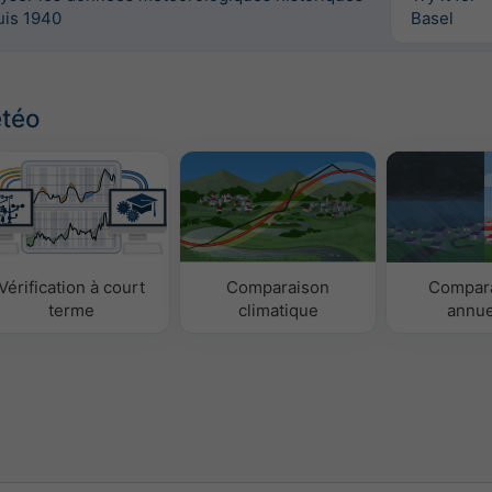
uis 1940
Basel
étéo
Vérification à court
Comparaison
Compar
terme
climatique
annue