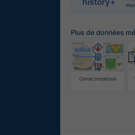
history+
dep
Plus de données m
Climat (modélisé)