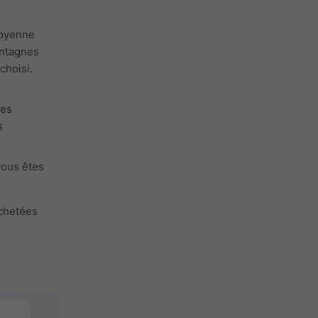
moyenne
ontagnes
choisi.
des
s
vous êtes
achetées