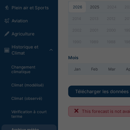
2026
2025
2024
20
Plein air et Sports
2014
2013
2012
20
Aviation
2002
2001
2000
19
Agriculture
1990
1989
1988
19
Historique et
Climat
Mois
Changement
Jan
Feb
Mar
A
climatique
Climat (modélisé)
Télécharger les données 
Climat (observé)
This forecast is not ava
Vérification à court
terme
Archive météo