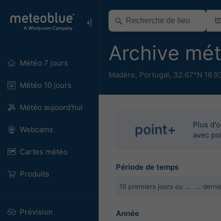
Archive mé
Météo 7 jours
Madère
,
Portugal
,
32.67°N 16.9
Météo 10 jours
Météo aujourd'hui
Plus d'
point+
Webcams
avec po
Cartes météo
Période de temps
Produits
15 premiers jours ou …
... dern
Prévision
Année