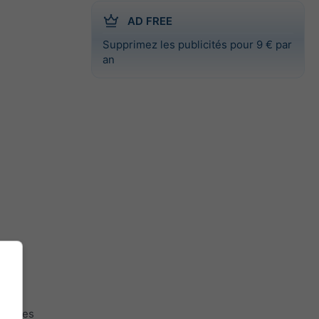
AD FREE
Supprimez les publicités pour 9 € par
an
ogiques