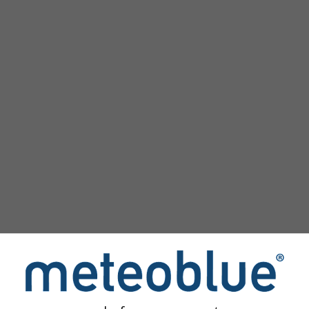
image
des simulations
permettent d'accéder aux simulations météorol