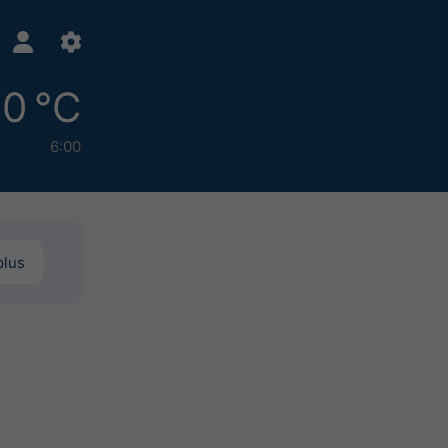
0 °C
6:00
plus