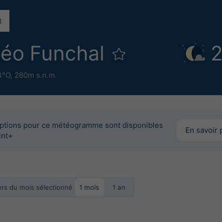
téo Funchal
2
3°O,
280m s.n.m.
options pour ce météogramme sont disponibles
En savoir 
int+
iers du mois sélectionné
1 mois
1 an