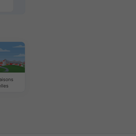
aisons
lles