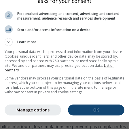
asks for your consent
du monde. Vous pouvez consulter les informations météorologi
s années. Les diagrammes des archives météorologiques sont sé
Personalised advertising and content, advertising and content
measurement, audience research and services development
humidité relative par intervalles d'une heure
Store and/or access information on a device
clair (fond bleu clair). Plus le fond gris est foncé, plus la couver
Learn more
Your personal data will be processed and information from your device
nt (en degré 0° = Nord, 90° = Est, 180° = Sud et 270° = Ouest).
(cookies, unique identifiers, and other device data) may be stored by,
accessed by and shared with 750 partners, or used specifically by this
s historiques, la ligne verte représente la vitesse du vent et 
site. We and our partners may use precise geolocation data.
List of
tion du vent
partners.
Some vendors may process your personal data on the basis of legitimate
interest, which you can object to by managing your options below. Look
for a link at the bottom of this page or in the site menu to manage or
des données de simulation pour la région sélectionnée et non 
withdraw consent in privacy and cookie settings.
 comparées aux données mesurées d'une station météorologiq
Manage options
OK
données d'observations couvrent moins d'1% du territoire). Le
aute prévisibilité peuvent remplacer les mesures. Pour des ré
ibilité inférieure, les simulations ne peuvent pas remplacer les