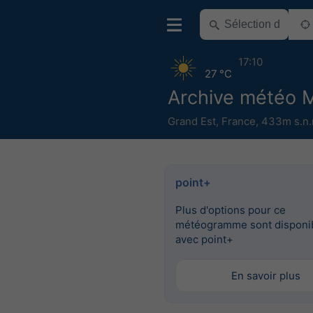
17:10
27 °C
Archive météo 
Grand Est
,
France
,
433m s.n.
point+
Plus d'options pour ce
météogramme sont disponi
avec point+
En savoir plus