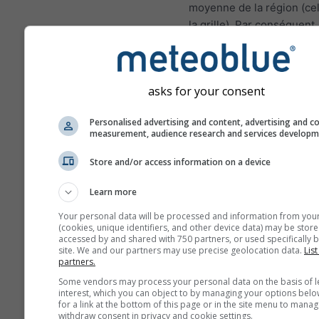
moyenne de la région (cel
la grille). Par conséquent,
températures pour les zo
montagnes ou les zones c
peuvent être légèrement
asks for your consent
différentes des conditions
au lieu choisi. Vous pouv
Personalised advertising and content, advertising and c
trouver l'altitude de la cel
measurement, audience research and services develop
grille en plus des coordo
Store and/or access information on a device
Les diagrammes sur 15j m
des données horaires. Su
Learn more
mois, les données sont d
Your personal data will be processed and information from you
agrégations quotidiennes,
(cookies, unique identifiers, and other device data) may be store
moyenne, maximale et mi
accessed by and shared with 750 partners, or used specifically b
site. We and our partners may use precise geolocation data.
List
Au delà de 6 mois, les d
partners.
sont des agrégations men
Some vendors may process your personal data on the basis of l
interest, which you can object to by managing your options belo
Nous offrons également 
for a link at the bottom of this page or in the site menu to manag
données numériques pay
withdraw consent in privacy and cookie settings.