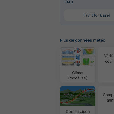
1940
Try it for Basel
Plus de données météo
Vérifi
cour
Climat
(modélisé)
Compa
ann
Comparaison