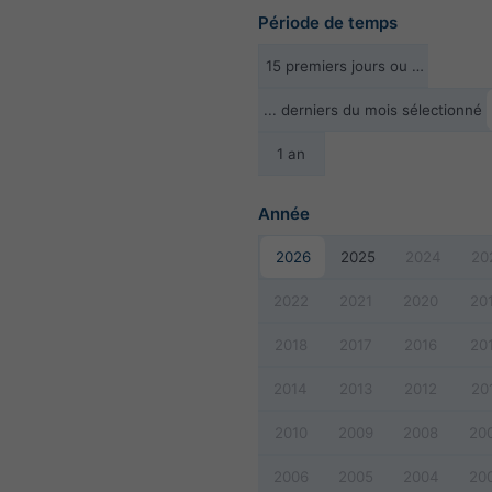
Période de temps
15 premiers jours ou …
... derniers du mois sélectionné
1 an
Année
2026
2025
2024
20
2022
2021
2020
20
2018
2017
2016
20
2014
2013
2012
20
2010
2009
2008
20
2006
2005
2004
20