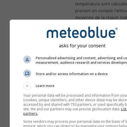
température sont calculé
prenant en compte l'altit
moyenne de la région (cel
la grille). Par conséquent,
températures pour les zo
montagnes ou les zones c
peuvent être légèrement
asks for your consent
différentes des conditions
Personalised advertising and content, advertising and c
au lieu choisi. Vous pouv
measurement, audience research and services develop
trouver l'altitude de la cel
grille en plus des coordo
Store and/or access information on a device
Les diagrammes sur 15j m
Learn more
des données horaires. Su
mois, les données sont d
Your personal data will be processed and information from you
(cookies, unique identifiers, and other device data) may be store
agrégations quotidiennes,
accessed by and shared with 750 partners, or used specifically b
moyenne, maximale et mi
site. We and our partners may use precise geolocation data.
List
partners.
Au delà de 6 mois, les d
Some vendors may process your personal data on the basis of l
sont des agrégations men
interest, which you can object to by managing your options belo