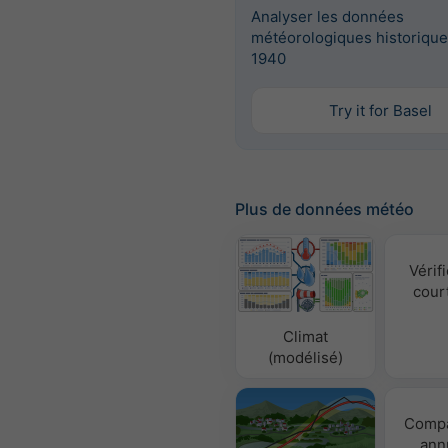
Analyser les données
météorologiques historique
1940
Try it for Basel
Plus de données météo
Vérifi
cour
Climat
(modélisé)
Compa
ann