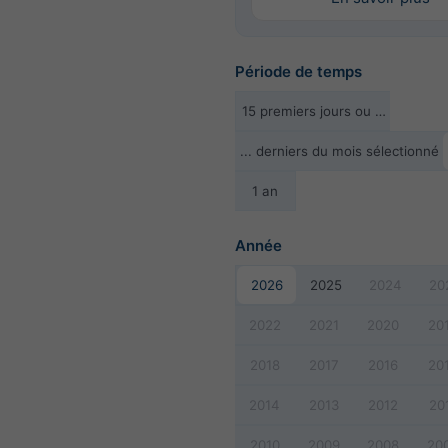
Période de temps
15 premiers jours ou …
... derniers du mois sélectionné
1 an
Année
2026
2025
2024
20
2022
2021
2020
20
2018
2017
2016
20
2014
2013
2012
20
2010
2009
2008
20