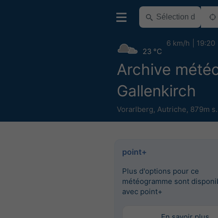
6 km/h
19:20
23 °C
Archive mété
Gallenkirch
Vorarlberg
,
Autriche
,
879m s.
point+
Plus d'options pour ce
météogramme sont disponi
avec point+
En savoir plus