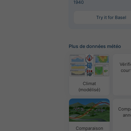
1940
Try it for Basel
Plus de données météo
Vérifi
cour
Climat
(modélisé)
Compa
ann
Comparaison