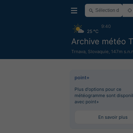
9:40
25 °C
Archive météo T
Trnava
,
Slovaquie
,
147m s.n.
point+
Plus d'options pour ce
météogramme sont disponi
avec point+
En savoir plus