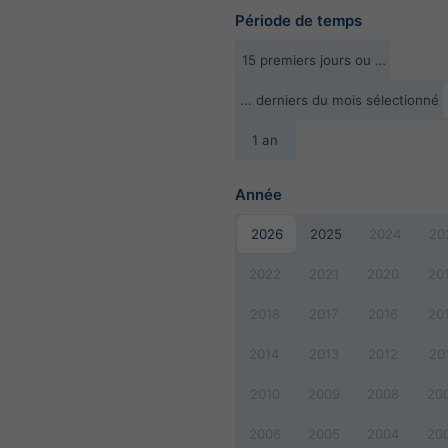
Période de temps
15 premiers jours ou …
... derniers du mois sélectionné
1 an
Année
2026
2025
2024
20
2022
2021
2020
20
2018
2017
2016
20
2014
2013
2012
20
2010
2009
2008
20
2006
2005
2004
20