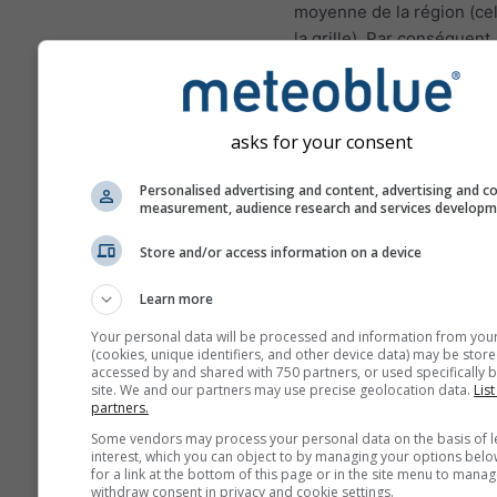
moyenne de la région (cel
la grille). Par conséquent,
températures pour les zo
montagnes ou les zones c
peuvent être légèrement
asks for your consent
différentes des conditions
au lieu choisi. Vous pouv
Personalised advertising and content, advertising and c
trouver l'altitude de la cel
measurement, audience research and services develop
grille en plus des coordo
Store and/or access information on a device
Les diagrammes sur 15j m
des données horaires. Su
Learn more
mois, les données sont d
Your personal data will be processed and information from you
agrégations quotidiennes,
(cookies, unique identifiers, and other device data) may be store
moyenne, maximale et mi
accessed by and shared with 750 partners, or used specifically b
site. We and our partners may use precise geolocation data.
List
Au delà de 6 mois, les d
partners.
sont des agrégations men
Some vendors may process your personal data on the basis of l
interest, which you can object to by managing your options belo
Nous offrons également 
for a link at the bottom of this page or in the site menu to manag
données numériques pay
withdraw consent in privacy and cookie settings.