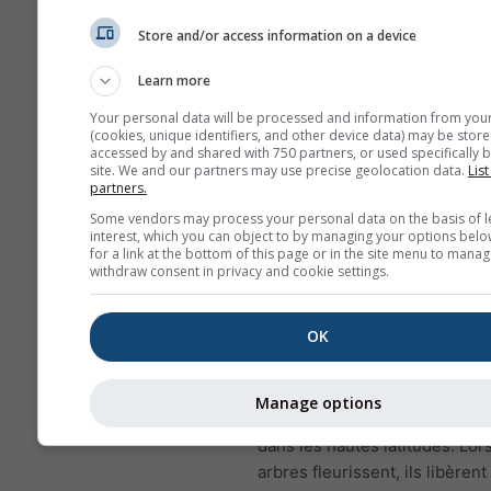
importants sur la santé humai
Store and/or access information on a device
NO₂ enflamme la muqueu
poumons et peut réduire
Learn more
l'immunité aux infections
pulmonaires
Your personal data will be processed and information from you
(cookies, unique identifiers, and other device data) may be store
accessed by and shared with 750 partners, or used specifically b
NO₂ provoque des problè
site. We and our partners may use precise geolocation data.
List
que respiration sifflante, 
partners.
rhume, grippe et bronchit
Some vendors may process your personal data on the basis of l
interest, which you can object to by managing your options belo
Pour l'Europe, le météogramm
for a link at the bottom of this page or in the site menu to manag
withdraw consent in privacy and cookie settings.
pollution de l'air a un quatriè
diagramme, montrant les prév
pollen pour Trnava.
OK
Pollen de bouleau
est l'un de
allergènes aéroportés les p
Manage options
au printemps, ou plus tard da
dans les hautes latitudes. Lor
arbres fleurissent, ils libèrent