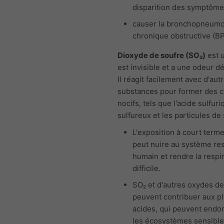
disparition des symptôm
causer la bronchopneumo
chronique obstructive (B
Dioxyde de soufre (SO₂)
est u
est invisible et a une odeur d
Il réagit facilement avec d'aut
substances pour former des
nocifs, tels que l'acide sulfuri
sulfureux et les particules de 
L'exposition à court term
peut nuire au système res
humain et rendre la respi
difficile.
SO₂ et d'autres oxydes de
peuvent contribuer aux pl
acides, qui peuvent end
les écosystèmes sensible