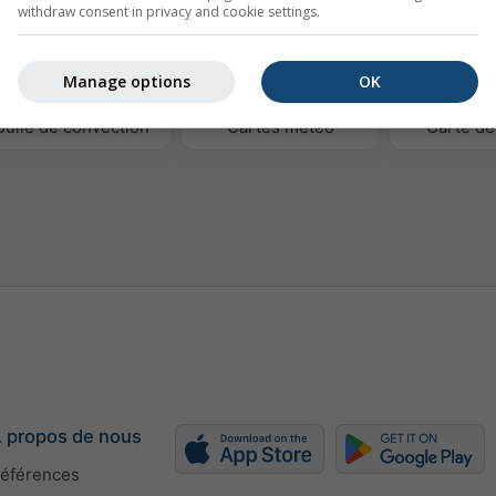
withdraw consent in privacy and cookie settings.
Manage options
OK
Bulle de convection
Cartes météo
Carte de
 propos de nous
éférences