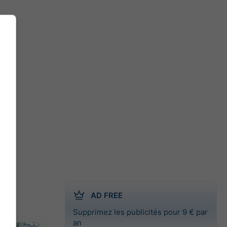
n
AD FREE
Supprimez les publicités pour 9 € par
an