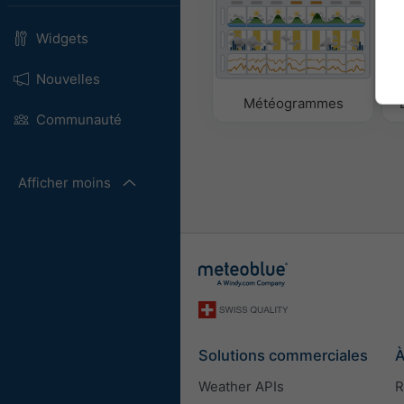
Widgets
Nouvelles
Météogrammes
Communauté
Afficher moins
Solutions commerciales
À
Weather APIs
R