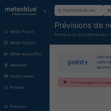
Prévisions de 
Météo 7 jours
Rhénanie du Nord-Westphalie
,
Météo 10 jours
Météo aujourd'hui
Ceci est
point+
cette in
Webcams
abonnez
Cartes météo
This forecast is not ava
Produits
Prévision