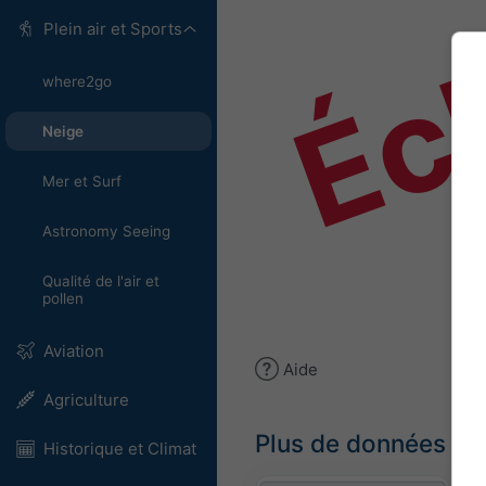
Éch
Plein air et Sports
where2go
Neige
Mer et Surf
Astronomy Seeing
Qualité de l'air et
pollen
Aviation
Aide
Agriculture
Plus de données m
Historique et Climat