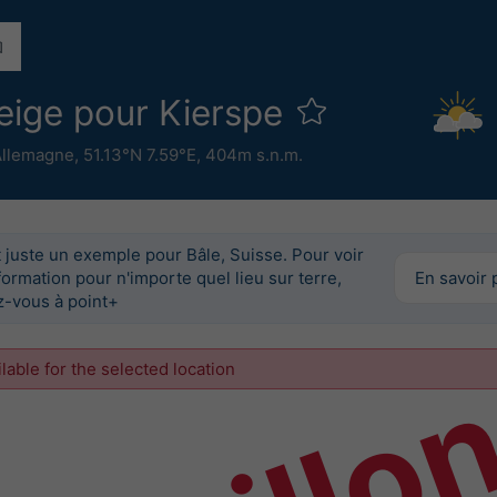
neige pour Kierspe
Allemagne
,
51.13°N 7.59°E,
404m s.n.m.
 juste un exemple pour Bâle, Suisse. Pour voir
formation pour n'importe quel lieu sur terre,
En savoir 
-vous à point+
ilable for the selected location