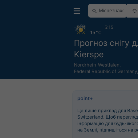
5:15
15 °C
Прогноз снігу 
Kierspe
Nordrhein-Westfalen
,
Federal Republic of Germany
point+
Це лише приклад для Basel
Switzerland. Щоб перегля
інформацію для будь-яког
на Землі, підпишіться на p