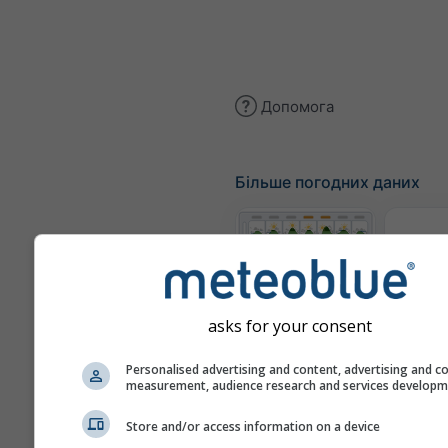
Допомога
Більше погодних даних
Те
Метеограми
asks for your consent
Personalised advertising and content, advertising and c
Карт
measurement, audience research and services develop
Store and/or access information on a device
Карти погоди