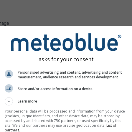
image
 pour Zurich offre toutes les informations météorologiques sy
asks for your consent
res avec pictogrammes météorologiques. Le fond jaune indique
Personalised advertising and content, advertising and content
measurement, audience research and services development
titudes : de peu de nuages (gris clair) à ciel nuageux (gris foncé
é montre les précipitations horaires, et le bleu clair les avers
Store and/or access information on a device
possibles chutes de neige.
Learn more
en bleu et les rafales en vert. Les flèches indiquent la direction
Your personal data will be processed and information from your device
(cookies, unique identifiers, and other device data) may be stored by,
accessed by and shared with 750 partners, or used specifically by this
site. We and our partners may use precise geolocation data.
List of
partners.