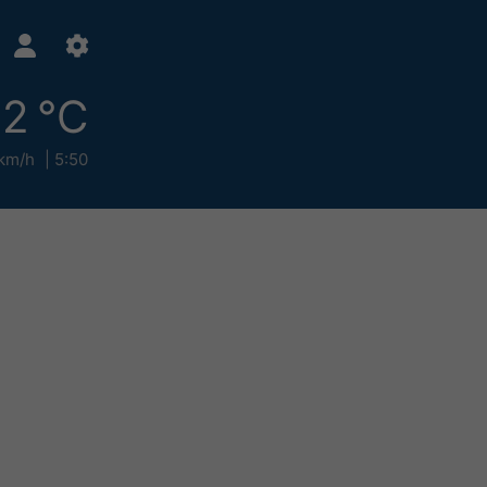
2 °C
km/h
5:50