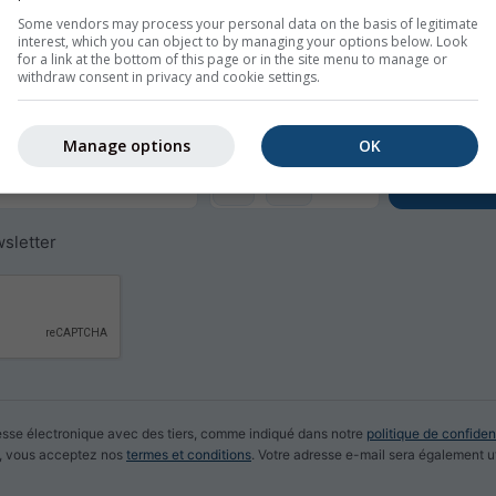
Some vendors may process your personal data on the basis of legitimate
interest, which you can object to by managing your options below. Look
ram pour Zurich
for a link at the bottom of this page or in the site menu to manage or
withdraw consent in privacy and cookie settings.
éo quotidiennes par E-mail gratuitement.
st gratuite et peut être annulée à tout moment.
Manage options
OK
CEST
sletter
sse électronique avec des tiers, comme indiqué dans notre
politique de confident
ue, vous acceptez nos
termes et conditions
. Votre adresse e-mail sera également ut