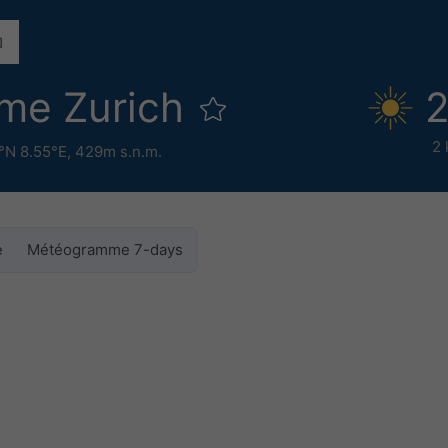
me Zurich
2
2 
°N 8.55°E,
429m s.n.m.
e
Météogramme 7-days