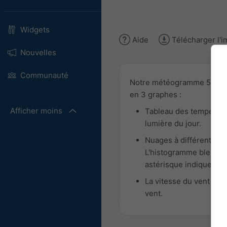
Widgets
Aide
Télécharger l'
Nouvelles
Communauté
Notre météogramme 5 jours
en 3 graphes :
Afficher moins
Tableau des températu
lumière du jour.
Nuages à différentes al
L'histogramme bleu fonc
astérisque indique de 
La vitesse du vent est 
vent.