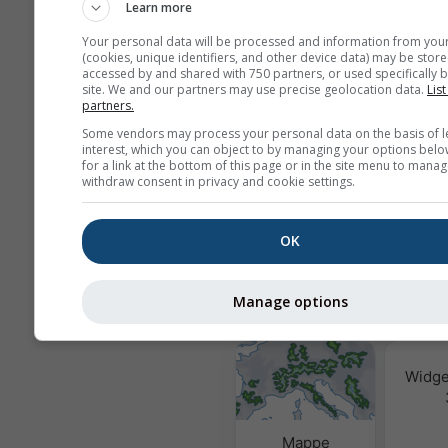
Non condividiamo il vostro indiriz
Learn more
con terzi, come indicato nella nos
Your personal data will be processed and information from you
sulla privacy
. Usando i servizi met
(cookies, unique identifiers, and other device data) may be store
aderite ai nostri
termini e condizion
accessed by and shared with 750 partners, or used specifically b
indirizzo email sarà utilizzabile a
site. We and our partners may use precise geolocation data.
List
altri servizi meteoblue.
partners.
Some vendors may process your personal data on the basis of l
interest, which you can object to by managing your options belo
for a link at the bottom of this page or in the site menu to manag
Ulteriori dati meteo
withdraw consent in privacy and cookie settings.
OK
Qualità
e P
Manage options
MultiModel
Widge
Mappe