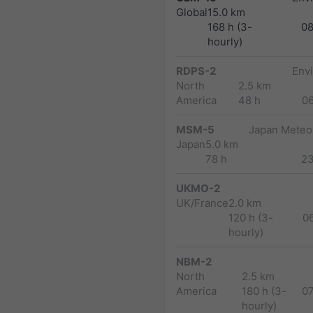
Global
15.0 km
168 h (3-
0
hourly)
RDPS-2
Env
North
2.5 km
America
48 h
0
MSM-5
Japan Meteor
Japan
5.0 km
78 h
2
UKMO-2
UK/France
2.0 km
120 h (3-
0
hourly)
NBM-2
North
2.5 km
America
180 h (3-
0
hourly)