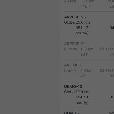
Alaska
5.0 km
NO
48 h
23
ARPEGE-25
Global
25.0 km
96 h (3-
0
hourly)
ARPEGE-11
Europe
11.0 km
METEO
96 h
04
AROME-2
France
2.0 km
METEO
42 h
0
UKMO-10
Global
10.0 km
144 h (3-
0
hourly)
GEM-15
Env