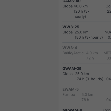
CAMS-40
Global
40.0 km
Co
120 h (3-
2
hourly)
WW3-25
Global
25.0 km
NO
180 h (3-hourly)
0
WW3-4
Baltic/Arctic
4.0 km
MET
72 h
03
GWAM-25
Global
25.0 km
174 h (3-hourly)
04
EWAM-5
Europe
5.0 km
78 h
04
MFWAM-8
Cope