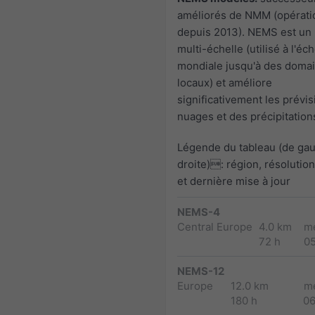
améliorés de NMM (opérati
depuis 2013). NEMS est un
multi-échelle (utilisé à l'éch
mondiale jusqu'à des doma
locaux) et améliore
significativement les prévi
nuages et des précipitation
Légende du tableau (de ga
droite): région, résolutio
et dernière mise à jour
NEMS-4
Central Europe
4.0 km
m
72 h
0
NEMS-12
Europe
12.0 km
m
180 h
0