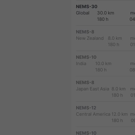
NEMS-30
Global
30.0 km
m
180 h
04
NEMS-8
New Zealand
8.0 km
m
180 h
0
NEMS-10
India
10.0 km
m
180 h
08
NEMS-8
Japan East Asia
8.0 km
m
180 h
0
NEMS-12
Central America
12.0 km
m
180 h
0
NEMS-10