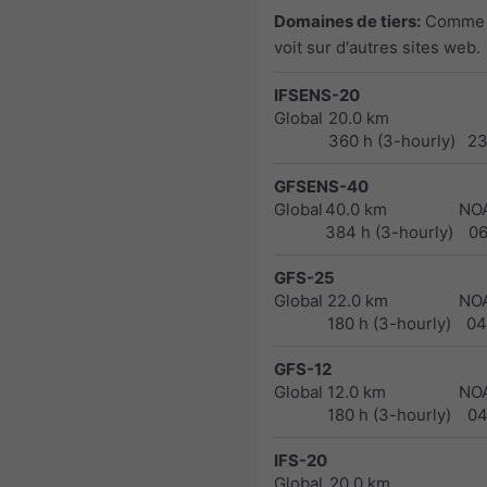
Domaines de tiers:
Comme 
voit sur d'autres sites web.
IFSENS-20
Global
20.0 km
360 h (3-hourly)
23
GFSENS-40
Global
40.0 km
NO
384 h (3-hourly)
0
GFS-25
Global
22.0 km
NO
180 h (3-hourly)
04
GFS-12
Global
12.0 km
NO
180 h (3-hourly)
04
IFS-20
Global
20.0 km