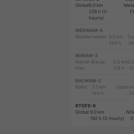
Global
8.0 km
Met
228 h (3-
2
hourly)
MEDWAM-4
Mediterranean
4.0 km
Co
204 h
06
IBIWAM-3
Iberian Biscay
3.0 km
Co
Irish
216 h
0
BALWAM-2
Baltic
2.0 km
Copernic
144 h
2
RTOFS-9
Global
9.0 km
NO
192 h (3-hourly)
0