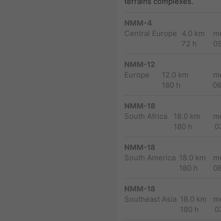
terrains complexes.
NMM-4
Central Europe
4.0 km
m
72 h
0
NMM-12
Europe
12.0 km
m
180 h
0
NMM-18
South Africa
18.0 km
m
180 h
0
NMM-18
South America
18.0 km
m
180 h
0
NMM-18
Southeast Asia
18.0 km
m
180 h
0