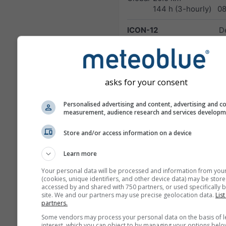
144 h (3-hourly)
0
ICON-12
D
Global
13.0 km
Wett
180 h (3-
0
hourly)
asks for your consent
ICON-7
D
Europe
7.0 km
Wett
120 h (3-
0
Personalised advertising and content, advertising and c
measurement, audience research and services develop
hourly)
Store and/or access information on a device
ICOND-2
D
Germany
2.0 km
Wett
Learn more
and Alps
48 h
0
Your personal data will be processed and information from you
HARMN-5
(cookies, unique identifiers, and other device data) may be store
accessed by and shared with 750 partners, or used specifically b
Central Europe
5.0 km
site. We and our partners may use precise geolocation data.
List
60 h
0
partners.
Some vendors may process your personal data on the basis of l
GFS-40
interest, which you can object to by managing your options belo