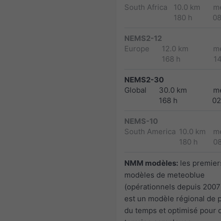
South Africa
10.0 km
m
180 h
0
NEMS2-12
Europe
12.0 km
m
168 h
1
NEMS2-30
Global
30.0 km
m
168 h
02
NEMS-10
South America
10.0 km
m
180 h
0
NMM modèles:
les premier
modèles de meteoblue
(opérationnels depuis 200
est un modèle régional de 
du temps et optimisé pour 