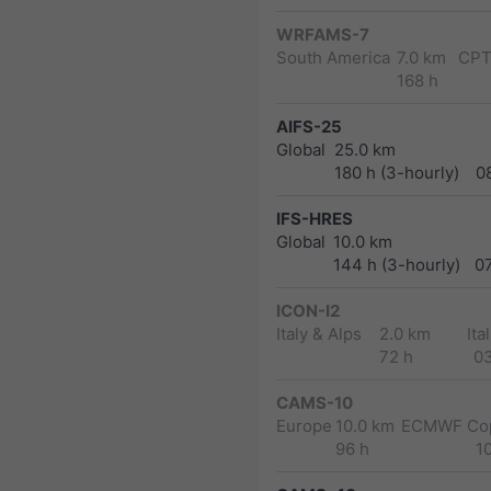
WRFAMS-7
South America
7.0 km
CPT
168 h
AIFS-25
Global
25.0 km
180 h (3-hourly)
0
IFS-HRES
Global
10.0 km
144 h (3-hourly)
0
ICON-I2
Italy & Alps
2.0 km
Ita
72 h
0
CAMS-10
Europe
10.0 km
ECMWF Cop
96 h
1