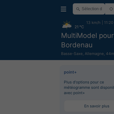
13 km/h
11:20
21 °C
MultiModel pour
Bordenau
Basse-Saxe
,
Allemagne
,
44m 
point+
Plus d'options pour ce
météogramme sont disponi
avec point+
En savoir plus