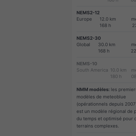
NEMS2-12
Europe
12.0 km
m
168 h
2
NEMS2-30
Global
30.0 km
m
168 h
2
NEMS-10
South America
10.0 km
m
180 h
0
NMM modèles:
les premier
modèles de meteoblue
(opérationnels depuis 200
est un modèle régional de 
du temps et optimisé pour 
terrains complexes.