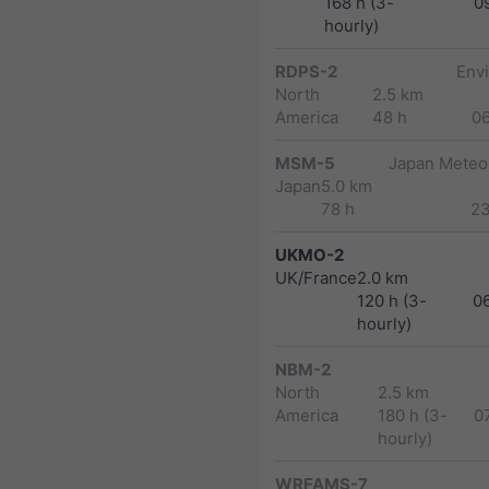
168 h (3-
0
hourly)
RDPS-2
Env
North
2.5 km
America
48 h
0
MSM-5
Japan Meteor
Japan
5.0 km
78 h
2
UKMO-2
UK/France
2.0 km
120 h (3-
0
hourly)
NBM-2
North
2.5 km
America
180 h (3-
0
hourly)
WRFAMS-7