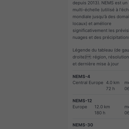
depuis 2013). NEMS est un
multi-échelle (utilisé à l'éch
mondiale jusqu'à des doma
locaux) et améliore
significativement les prévi
nuages et des précipitation
Légende du tableau (de ga
droite): région, résolutio
et dernière mise à jour
NEMS-4
Central Europe
4.0 km
m
72 h
0
NEMS-12
Europe
12.0 km
m
180 h
0
NEMS-30