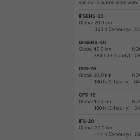
voit sur d'autres sites web.
IFSENS-20
Global
20.0 km
360 h (3-hourly)
23
GFSENS-40
Global
40.0 km
NO
384 h (3-hourly)
0
GFS-25
Global
22.0 km
NO
180 h (3-hourly)
04
GFS-12
Global
12.0 km
NO
180 h (3-hourly)
04
IFS-20
Global
20.0 km
144 h (3-hourly)
0