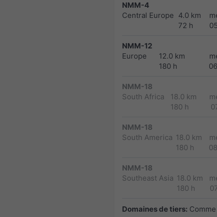
NMM-4
Central Europe
4.0 km
m
72 h
0
NMM-12
Europe
12.0 km
m
180 h
0
NMM-18
South Africa
18.0 km
m
180 h
0
NMM-18
South America
18.0 km
m
180 h
0
NMM-18
Southeast Asia
18.0 km
m
180 h
0
Domaines de tiers:
Comme 