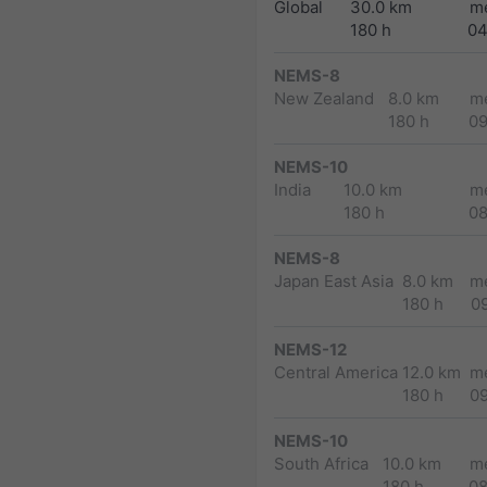
Global
30.0 km
m
180 h
04
NEMS-8
New Zealand
8.0 km
m
180 h
0
NEMS-10
India
10.0 km
m
180 h
0
NEMS-8
Japan East Asia
8.0 km
m
180 h
0
NEMS-12
Central America
12.0 km
m
180 h
0
NEMS-10
South Africa
10.0 km
m
180 h
0