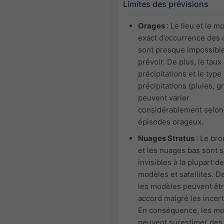
Limites des prévisions
Orages
: Le lieu et le 
exact d’occurrence des
sont presque impossibl
prévoir. De plus, le taux
précipitations et le type
précipitations (pluies, g
peuvent varier
considérablement selon
épisodes orageux.
Nuages Stratus
: Le bro
et les nuages bas sont 
invisibles à la plupart d
modèles et satellites. De
les modèles peuvent êt
accord malgré les incert
En conséquence, les m
peuvent surestimer des