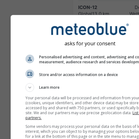
ICON-12
D
Global
13.0 km
Wett
180 h (3-
0
hourly)
ICON-7
D
asks for your consent
Europe
7.0 km
Wett
120 h (3-
0
Personalised advertising and content, advertising and c
hourly)
measurement, audience research and services develop
ICOND-2
D
Store and/or access information on a device
Germany
2.0 km
Wett
and Alps
48 h
0
Learn more
Your personal data will be processed and information from you
HARMN-5
(cookies, unique identifiers, and other device data) may be store
Central Europe
5.0 km
accessed by and shared with 750 partners, or used specifically b
60 h
0
site. We and our partners may use precise geolocation data.
List
partners.
GFS-40
Some vendors may process your personal data on the basis of l
Global
40.0 km
NO
interest, which you can object to by managing your options belo
for a link at the bottom of this page or in the site menu to manag
180 h (3-hourly)
04