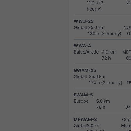
120 h (3-
2
hourly)
WW3-25
Global
25.0 km
NO
180 h (3-hourly)
0
WW3-4
Baltic/Arctic
4.0 km
MET
72 h
0
GWAM-25
Global
25.0 km
174 h (3-hourly)
1
EWAM-5
Europe
5.0 km
78 h
04
MFWAM-8
Cope
Global
8.0 km
Met