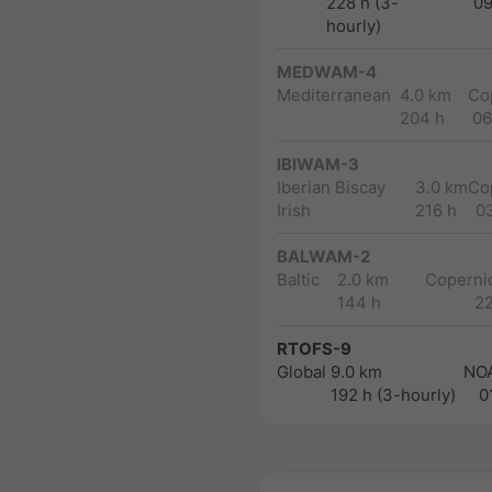
228 h (3-
0
hourly)
MEDWAM-4
Mediterranean
4.0 km
Co
204 h
06
IBIWAM-3
Iberian Biscay
3.0 km
Co
Irish
216 h
0
BALWAM-2
Baltic
2.0 km
Copernic
144 h
2
RTOFS-9
Global
9.0 km
NO
192 h (3-hourly)
0