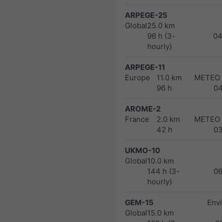
ARPEGE-25
Global
25.0 km
96 h (3-
04
hourly)
ARPEGE-11
Europe
11.0 km
METEO
96 h
0
AROME-2
France
2.0 km
METEO
42 h
0
UKMO-10
Global
10.0 km
144 h (3-
0
hourly)
GEM-15
Env
Global
15.0 km