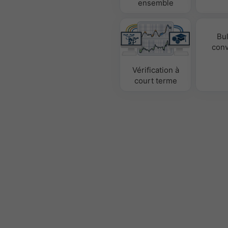
ensemble
Bul
conv
Vérification à
court terme