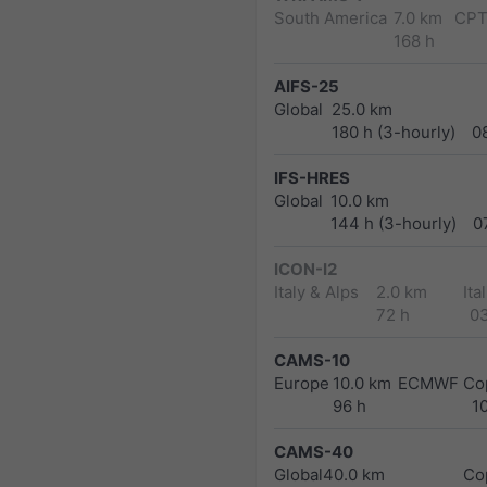
South America
7.0 km
CPT
168 h
AIFS-25
Global
25.0 km
180 h (3-hourly)
0
IFS-HRES
Global
10.0 km
144 h (3-hourly)
0
ICON-I2
Italy & Alps
2.0 km
Ita
72 h
0
CAMS-10
Europe
10.0 km
ECMWF Cop
96 h
1
CAMS-40
Global
40.0 km
Co