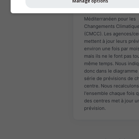
Manage options
météorologique japonai
(JMA) et le Centre Euro-
Méditerranéen pour les
Changements Climatiqu
(CMCC). Les agences/ce
mettent à jour leurs prév
environ une fois par mois
mais ils ne le font pas to
même temps. Nous indi
donc dans le diagramme 
série de prévisions de 
centre. Nous recalculons
l'ensemble chaque fois q
des centres met à jour u
prévision.