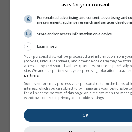
asks for your consent
certaines régions et situ
où les prévisions saison
Personalised advertising and content, advertising and c
peuvent être assez préci
measurement, audience research and services develop
Les exemples les plus c
sont les phénomènes El 
Store and/or access information on a device
et La Niña.
Learn more
Les différents modèles
Your personal data will be processed and information from you
présentés ici sont calcul
(cookies, unique identifiers, and other device data) may be store
: le Centre européen pou
accessed by and shared with 750 partners, or used specifically b
site. We and our partners may use precise geolocation data.
List
prévisions météorologiq
partners.
moyen terme (CEPMMT),
Some vendors may process your personal data on the basis of l
National Center of
interest, which you can object to by managing your options belo
for a link at the bottom of this page or in the site menu to manag
Environmental Predictio
withdraw consent in privacy and cookie settings.
(NCEP/NOAA), le Service
météorologique alleman
(DWD), le UK-MetOffice
OK
(UKMO), MétéoFrance
(METEOFR), l'Agence