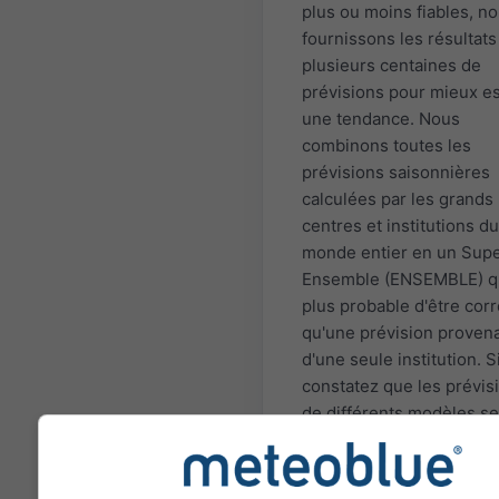
plus ou moins fiables, n
fournissons les résultats
plusieurs centaines de
prévisions pour mieux e
une tendance. Nous
combinons toutes les
prévisions saisonnières
calculées par les grands
centres et institutions du
monde entier en un Supe
Ensemble (ENSEMBLE) qu
plus probable d'être corr
qu'une prévision proven
d'une seule institution. S
constatez que les prévis
de différents modèles se
contredisent, il y a alors
d'espoir de prévoir la sa
pour cette période. Il exi