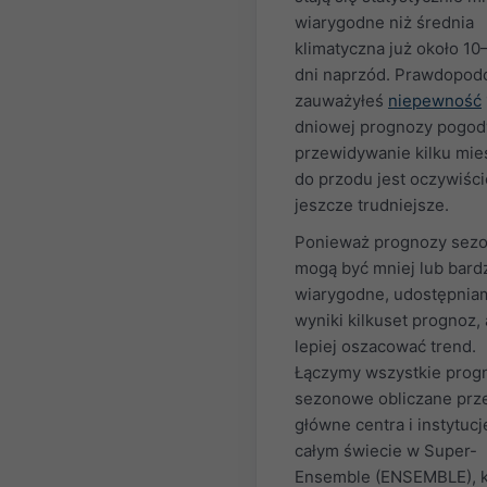
wiarygodne niż średnia
klimatyczna już około 10
dni naprzód. Prawdopod
zauważyłeś
niepewność
dniowej prognozy pogody
przewidywanie kilku mie
do przodu jest oczywiści
jeszcze trudniejsze.
Ponieważ prognozy sez
mogą być mniej lub bardz
wiarygodne, udostępnia
wyniki kilkuset prognoz,
lepiej oszacować trend.
Łączymy wszystkie prog
sezonowe obliczane prz
główne centra i instytucj
całym świecie w Super-
Ensemble (ENSEMBLE), k