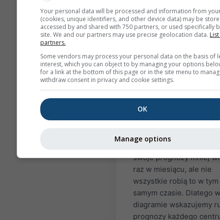
European Center of Med
Your personal data will be processed and information from you
Range Weather Forecast
(cookies, unique identifiers, and other device data) may be store
accessed by and shared with 750 partners, or used specifically b
(ECMWF), National Cente
site. We and our partners may use precise geolocation data.
List
Environmental Predictio
partners.
(NCEP/NOAA), niemiecki
Some vendors may process your personal data on the basis of l
serwis pogodowy (DWD),
interest, which you can object to by managing your options belo
for a link at the bottom of this page or in the site menu to manag
MetOffice (UKMO),
withdraw consent in privacy and cookie settings.
MeteoFrance (METEOFR)
Japan Meteorological A
OK
(JMA) oraz Euro-
Mediterranean Center o
Climate Change (CMCC).
Manage options
Agencje/Centra aktualizu
swoje prognozy mniej wi
raz w miesiącu, ale nie
wszystkie robią to w tym
samym czasie. Dlatego 
diagramie wskazujemy r
prognozy każdego centr