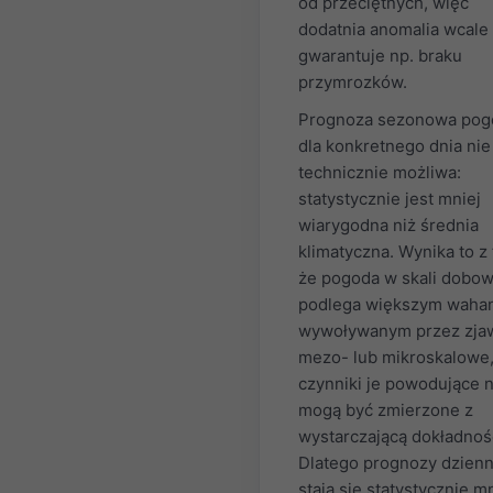
od przeciętnych, więc
dodatnia anomalia wcale 
gwarantuje np. braku
przymrozków.
Prognoza sezonowa pog
dla konkretnego dnia nie 
technicznie możliwa:
statystycznie jest mniej
wiarygodna niż średnia
klimatyczna. Wynika to z 
że pogoda w skali dobow
podlega większym waha
wywoływanym przez zja
mezo- lub mikroskalowe,
czynniki je powodujące n
mogą być zmierzone z
wystarczającą dokładnoś
Dlatego prognozy dzien
stają się statystycznie m