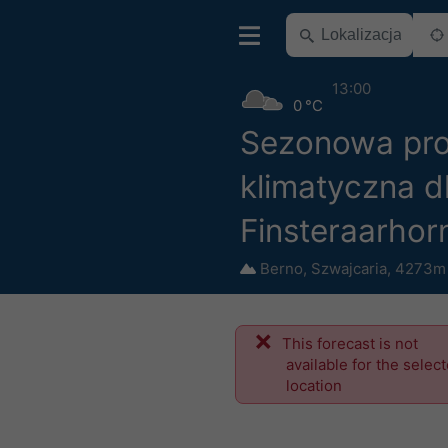
13:00
0 °C
Sezonowa pr
klimatyczna d
Finsteraarhor
Berno
,
Szwajcaria
,
4273m 
This forecast is not
available for the selec
location