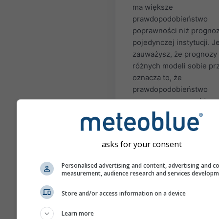
ma większe
prawdopodobieństwo
poprawności niż progno
pojedynczej instytucji. Je
zauważysz, że prognozy
różnych modeli sobie pr
oznacza to, że
prawdopodobieństwo
poprawnego przewidzen
sezonu dla danego okres
bardzo małe. Istnieją reg
sytuacje, w których pro
asks for your consent
sezonowe mogą być doś
dokładne. Najbardziej z
Personalised advertising and content, advertising and c
przykładami są zjawiska 
measurement, audience research and services develop
Niño i La Niña.
Store and/or access information on a device
Różne modele przedsta
tutaj są obliczane przez:
Learn more